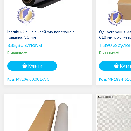
Магнітний вініл з клейкою поверхнею,
Одностороння ма
товщина: 1.5 мм
610 мм x 30 метр
835,36 ₴/пог.м
1 390 ₴/руло
В наявності
В наявності
Купити
Купи
MVL06.00.001/AIC
MH1884-61