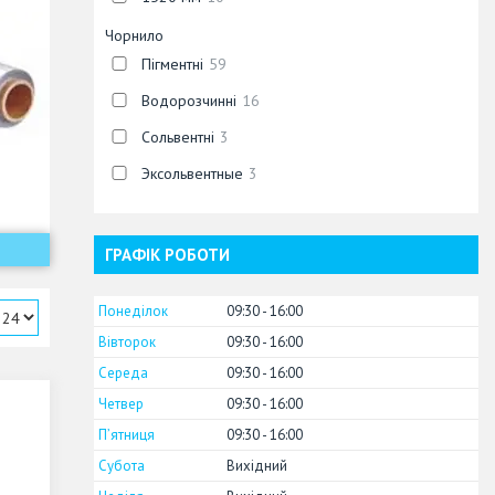
Чорнило
Пігментні
59
Водорозчинні
16
Сольвентні
3
Эксольвентные
3
ГРАФІК РОБОТИ
Понеділок
09:30
16:00
Вівторок
09:30
16:00
Середа
09:30
16:00
Четвер
09:30
16:00
Пʼятниця
09:30
16:00
Субота
Вихідний