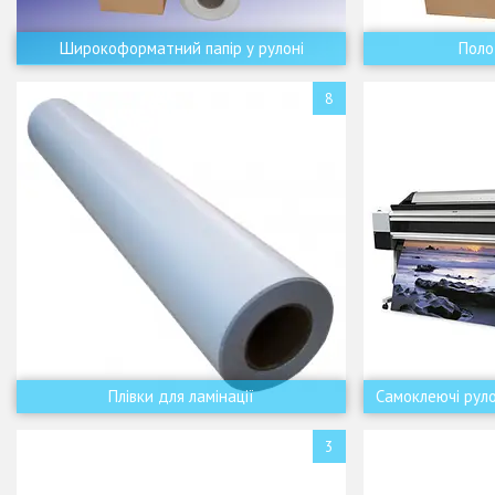
Широкоформатний папір у рулоні
Поло
8
Плівки для ламінації
Самоклеючі руло
3