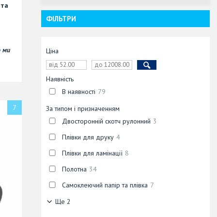
 та
ФІЛЬТРИ
о ми
Ціна
Наявність
В наявності
79
7
За типом і призначенням
Двосторонній скотч рулонний
3
Плівки для друку
4
Плівки для ламінації
8
Полотна
34
Самоклеючий папір та плівка
7
Ще 2