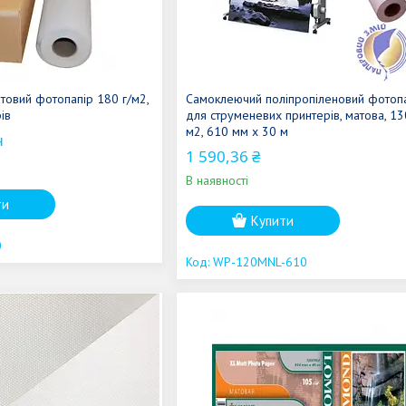
товий фотопапір 180 г/м2,
Самоклеючий поліпропіленовий фотоп
ів
для струменевих принтерів, матова, 13
м2, 610 мм x 30 м
н
1 590,36 ₴
В наявності
ти
Купити
0
WP-120MNL-610