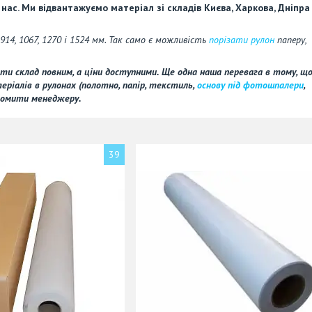
с. Ми відвантажуємо матеріал зі складів Києва, Харкова, Дніпра
 914, 1067, 1270 і 1524 мм. Так само є можливість
порізати рулон
паперу,
ти склад повним, а ціни доступними. Ще одна наша перевага в тому, щ
ріалів в рулонах (полотно, папір, текстиль,
основу під фотошпалери
,
ідомити менеджеру.
39