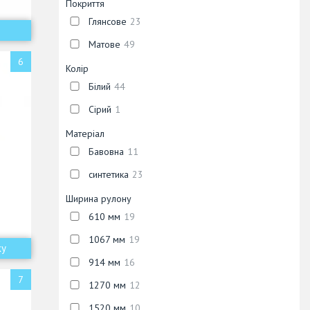
Покриття
Глянсове
23
Матове
49
6
Колір
Білий
44
Сірий
1
Матеріал
Бавовна
11
синтетика
23
Ширина рулону
610 мм
19
1067 мм
19
ку
914 мм
16
7
1270 мм
12
1520 мм
10