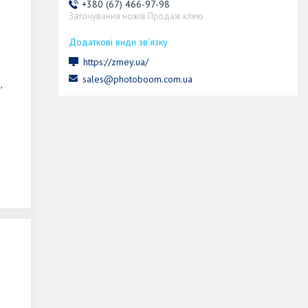
+380 (67) 466-97-98
Заточування ножів Продаж клею
https://zmey.ua/
sales@photoboom.com.ua
,