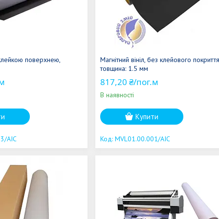
з клейкою поверхнею,
Магнітний вініл, без клейового покриття
товщина: 1.5 мм
.м
817,20 ₴/пог.м
В наявності
ти
Купити
3/AIC
MVL01.00.001/AIC