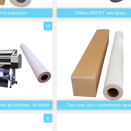
тна в рулонах
Плівки і БЕКЛІТ для друку
10
нні фотопаперу та плівки
Текстиль для струменевого дру
8