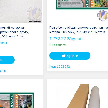
етичний матеріал
Папір Lomond для струменевих принтер
струменевого друку,
матова, 105 г/м2, 914 мм х 45 метрів
2, 610 мм x 30 м
1 732,27 ₴/рулон
улон
В наявності
Купити
ти
1202052
-610