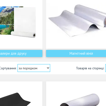
алери для друку
Магнітний вініл