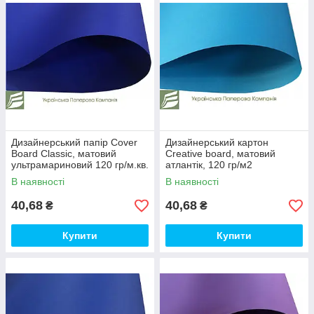
Дизайнерський папір Сover
Дизайнерський картон
Board Classic, матовий
Creative board, матовий
ультрамариновий 120 гр/м.кв.
атлантік, 120 гр/м2
2580/5390/120
В наявності
В наявності
40,68
40,68
₴
₴
Купити
Купити