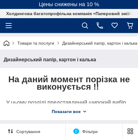
Цены снижены на 10 %
Холдингова багатопрофільна компанія «Паперовий змій»
Товари та послуги
Дизайнерський папір, картон і калька
Дизайнерський папір, картон і калька
На даний момент порізка не
виконується !!
У цьому розділі представлений широкий вибір
дизайнерського картону та паперу
від
Показати все
провідних європейських і азіатських виробників.
Ми постійно оновлюємо асортимент і стежимо
за всіма новинками в даній індустрії.
Сортування
0
Фільтри
Тут ви знайдете дизайнерський папір та картон