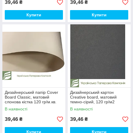
39,46
39,46
₴
₴
Купити
Купити
Дизайнерський папір Сover
Дизайнерський картон
Board Classic, матовий
Creative board, матовий
слонова кістка 120 гр/м.кв.
темно-сірий, 120 гр/м2
В наявності
В наявності
39,46
39,46
₴
₴
Купити
Купити