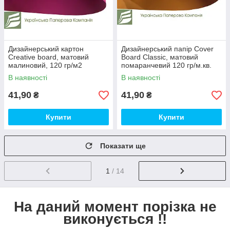
Дизайнерський картон
Дизайнерський папір Сover
Creative board, матовий
Board Classic, матовий
малиновий, 120 гр/м2
помаранчевий 120 гр/м.кв.
В наявності
В наявності
41,90
41,90
₴
₴
Купити
Купити
Показати ще
1
/ 14
На даний момент порізка не
виконується !!