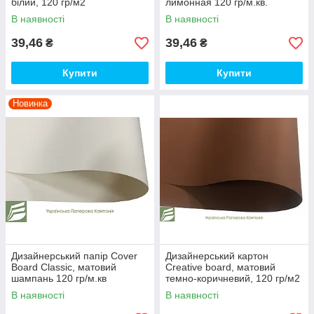
білий, 120 гр/м2
лимонная 120 гр/м.кв.
2580/2101/120
В наявності
В наявності
39,46
39,46
₴
₴
Купити
Купити
Новинка
Дизайнерський папір Сover
Дизайнерський картон
Board Classic, матовий
Creative board, матовий
шампань 120 гр/м.кв
темно-коричневий, 120 гр/м2
2580/0020/120
В наявності
В наявності