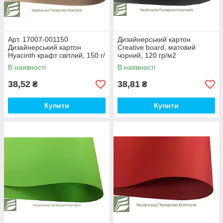
Арт. 17007-001150
Дизайнерський картон
Дизайнерський картон
Creative board, матовий
Hyacinth крафт світлий, 150 г/
чорний, 120 гр/м2
м2
В наявності
В наявності
38,52
38,81
₴
₴
Купити
Купити