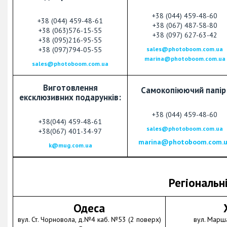
+38 (044) 459-48-60
+38 (044) 459-48-61
+38 (067) 487-58-80
+38 (063)576-15-55
+38 (097) 627-63-42
+38 (095)216-95-55
+38 (097)794-05-55
sales@photoboom.com.ua
marina@photoboom.com.ua
sales@photoboom.com.ua
Виготовлення
Самокопіюючий папір
ексклюзивних подарунків:
+38 (044) 459-48-60
+38(044) 459-48-61
sales@photoboom.com.ua
+38(067) 401-34-97
marina@photoboom.com.
k@mug.com.ua
Регіональн
Одеса
вул. Ст. Чорновола, д.№4 каб. №53 (2 поверх)
вул. Марш