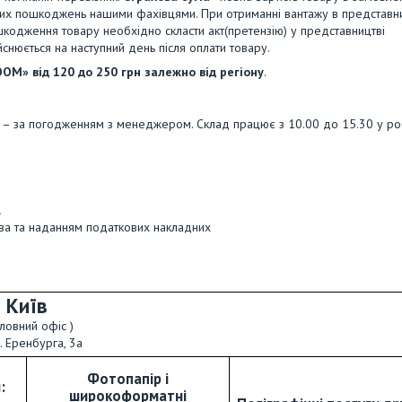
чних пошкоджень нашими фахівцями. При отриманні вантажу в представн
шкодження товару необхідно скласти акт(претензію) у представництві
снюється на наступний день після оплати товару.
OM» від 120 до 250 грн залежно від регіону
.
» – за погодженням з менеджером. Склад працює з 10.00 до 15.30 у ро
.
ва та наданням податкових накладних
Київ
оловний офіс )
І. Еренбурга, 3а
Фотопапір і
:
широкоформатні