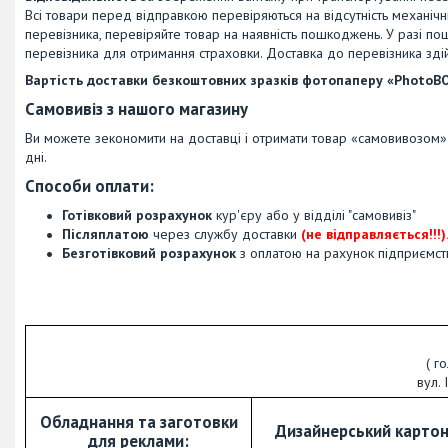
Всі товари перед відправкою перевіряються на відсутність механі
перевізника, перевіряйте товар на наявність пошкоджень. У разі по
перевізника для отримання страховки. Доставка до перевізника здій
Вартість доставки безкоштовних зразків фотопаперу «PhotoBO
Самовивіз з нашого магазину
Ви можете зекономити на доставці і отримати товар «самовивозом
дні.
Способи оплати
:
Готівковий розрахунок
кур'єру або у відділі "самовивіз"
Післяплатою
через службу доставки
(не відправляється!!!)
Безготівковий розрахунок
з оплатою на рахунок підприємст
( г
вул. 
Обладнання та заготовки
Дизайнерський картон
для реклами: