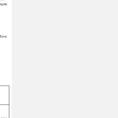
ицтві
бочі