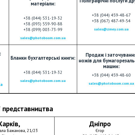
Поліграфічні послуги др
матеріали:
+38 (044) 459-48-67
+38 (044) 531-19-32
+38 (067) 487-49-54
+38 (093) 559-90-88
+38 (099) 003-73-99
sales@zmey.com.ua
sales@photoboom.com.ua
:
Продаж і заточуванн
Бланки бухгалтерські книги:
ножів для бумагорезал
машин
:
+38 (044) 531-19-32
+38 (044) 459-48-60
sales@photoboom.com.ua
sales@photoboom.com.ua
ua
і представництва
Харків,
Дніпро
ала Бажанова, 21/23
Єгор