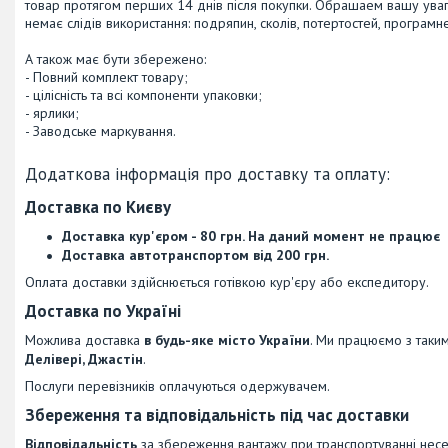
товар протягом перших 14 днів після покупки. Обрашаем вашу увагу
немає слідів використання: подряпин, сколів, потертостей, програм
А також має бути збережено:
- Повний комплект товару;
- цілісність та всі компоненти упаковки;
- ярлики;
- Заводське маркування.
Доставка по Києву
Доставка кур'єром - 80 грн. На даний момент не працює
Доставка автотранспортом від 200 грн.
Оплата доставки здійснюється готівкою кур'єру або експедитору.
Доставка по Україні
Можлива доставка
в будь-яке місто України
. Ми працюємо з таким
Делівері, Джастін
.
Послуги перевізників оплачуються одержувачем.
Збереження та відповідальність під час доставки
Відповідальність
за збереження вантажу при транспортуванні несе