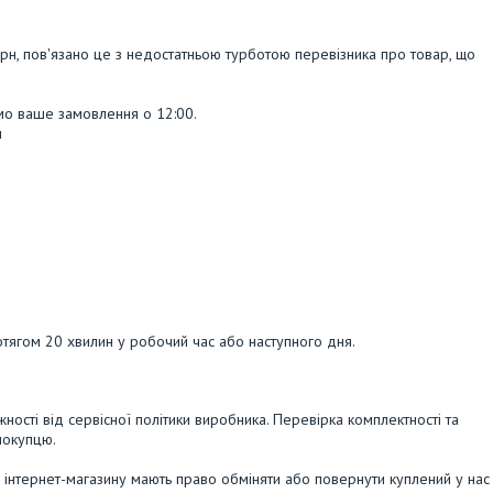
рн, пов'язано це з недостатньою турботою перевізника про товар, що 
мо ваше замовлення о 12:00.

я
ягом 20 хвилин у робочий час або наступного дня.
ежності від сервісної політики виробника. Перевірка комплектності та
покупцю.
 інтернет-магазину мають право обміняти або повернути куплений у нас