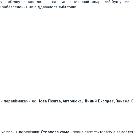
 — обміну чи поверненню підлягає лише новий товар, який був у вживан
не забезпечення не піддавалося змін тощо.
и перевізниками як:
Нова Пошта, Автолюкс, Нічний Експрес, Гюнсел, С
 компанія-перевізник.
Страхова сума
- повна вартість товару в замовлен