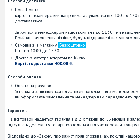
Способи доставки
Нова Пошта
картон і дизайнерський папір вимагає упаковки від 100 до 170 г
доставляється.

Зв'яжіться з менеджером нашої компанії до 11:30 і ми надішле
Прийняті замовлення пізніше, будуть відправлені наступного дн
Самовивіз із магазину
Безкоштовно
Пн-пт: з 10:00 до 15:30
Доставка автотранспортом по Києву
Вартість доставки 400.00 ₴.
Способи оплати
Оплата на рахунок
Усі оплати здійснюються тільки після погодження з менеджером!

ви оформляєте замовлення та менеджер вам передзвонить прот
Гарантія:
На всі товари надається гарантія від 2-х тижнів до 15 місяців в зал
відсутність дефектів у товарі проводиться під час передачі товару 
Відповідно до «Закону про захист прав споживача», покупці нашого