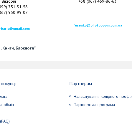
Вікторія
+38 (067) 469-86-63
099) 751-31-58
067) 950-99-07
fesenko@photoboom.com.ua
arbaris@gmail.com
, Книги, Блокноти"
покупці
Партнерам
лата
Налаштування колірного профі
а обмін
Партнерська програма
 (FAQ)