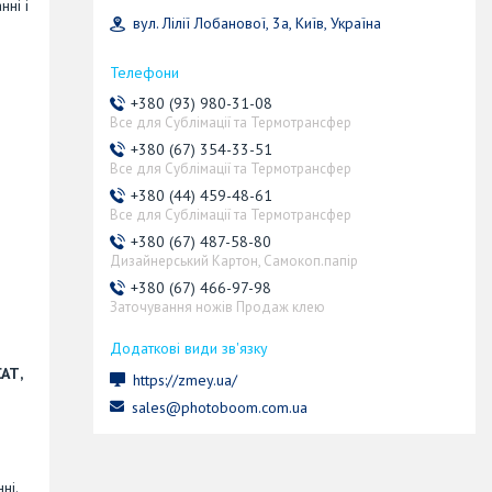
ні і
вул. Лілії Лобанової, 3а, Київ, Україна
+380 (93) 980-31-08
Все для Сублімації та Термотрансфер
+380 (67) 354-33-51
Все для Сублімації та Термотрансфер
+380 (44) 459-48-61
Все для Сублімації та Термотрансфер
+380 (67) 487-58-80
Дизайнерський Картон, Самокоп.папір
+380 (67) 466-97-98
Заточування ножів Продаж клею
АТ,
https://zmey.ua/
sales@photoboom.com.ua
ні.