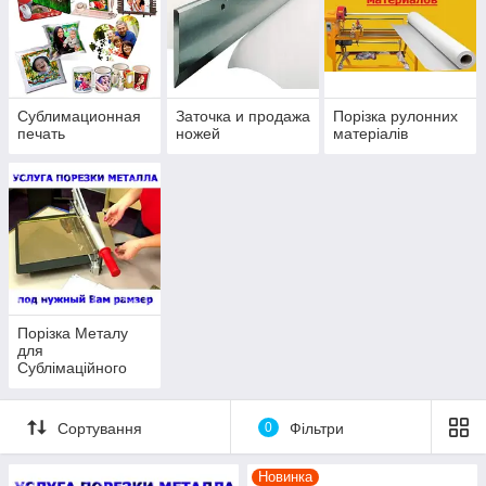
Сублимационная
Заточка и продажа
Порізка рулонних
печать
ножей
матеріалів
Порізка Металу
для
Сублімаційного
друку
Сортування
0
Фільтри
Новинка