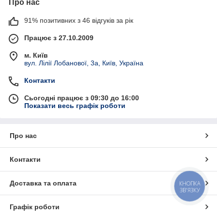
Про нас
Брелках : пластик: мдф, метал
91% позитивних з 46 відгуків за рік
Фотокамінні, фоторамках, фотокристалах:
натуралний камінь, скло, пластик
Працює з 27.10.2009
Вивіски, таблички і багато іншого: метал
м. Київ
Пазлах: різноманітних форм і кількістю елементів
вул. Лілії Лобанової, 3а, Київ, Україна
Магнітах
Контакти
Футболках: чоловічих, жіночих, дитячих, унісекс
Сьогодні працює з 09:30 до 16:00
Килимках для комп'ютерної мишки
Показати весь графік роботи
Кухонних пристосувань виконаних з натурального
дерева
Про нас
Ми стежимо за новинками і наш асортимент постійно
збільшується.
Контакти
ВАЖЛИВО! Ми працюємо тільки на своїх
заготовках - це дає можливість гарантувати
якісне нанесення і довговічність готової
Доставка та оплата
КНОПКА
ЗВ'ЯЗКУ
продукції.
Графік роботи