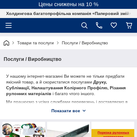
Цены снижены на 10 %
Холдингова багатопрофільна компанія «Паперовий змій»
Товари та послуги
Послуги / Виробництво
Послуги / Виробництво
У нашому інтернет-магазині Ви можете не тільки придбати
якісний товар, а й скористатися послугами
Друку,
Сублімації, Налаштування Колірного Профілю, Різання
рулонних матеріалів
і багато чтого іншого.
Ми працюємо з усіма службами перевезень і доставляємо в
будь-яку точку України. Наші виробничі потужності
Показати все
знаходяться в Києві, можливий самовивіз з 9:30 до 17:30.
Ми працюємо на сучасному обладнанні виробництва
Німеччина, Італія, США. Наші фахівці з радістю нададуть вам
всю необхідну інформацію і проконсультують з різних питань.