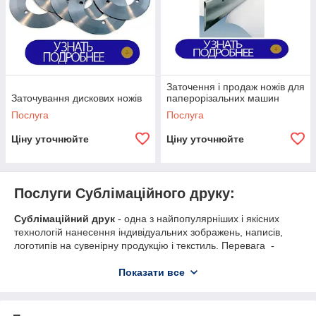
Заточення і продаж ножів для
Заточування дискових ножів
паперорізальних машин
Послуга
Послуга
Ціну уточнюйте
Ціну уточнюйте
Послуги Сублімаційного друку:
Сублімаційний друк
- одна з найпопулярніших і якісних
технологій нанесення індивідуальних зображень, написів,
логотипів на сувенірну продукцію і текстиль. Перевага -
можливість друку від 1 шт. до великих масштабів.
Показати все
Ми друкуємо на :
Тарілках: кераміка, метал
Чашках : кераміка, метал, скло