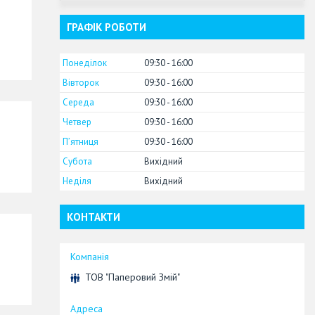
ГРАФІК РОБОТИ
a
Понеділок
09:30
16:00
Вівторок
09:30
16:00
Середа
09:30
16:00
Четвер
09:30
16:00
Пʼятниця
09:30
16:00
Субота
Вихідний
a
Неділя
Вихідний
КОНТАКТИ
ТОВ "Паперовий Змій"
a