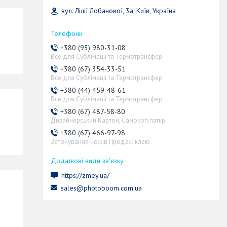
вул. Лілії Лобанової, 3а, Київ, Україна
+380 (93) 980-31-08
Все для Сублімації та Термотрансфер
a
+380 (67) 354-33-51
Все для Сублімації та Термотрансфер
+380 (44) 459-48-61
Все для Сублімації та Термотрансфер
+380 (67) 487-58-80
Дизайнерський Картон, Самокоп.папір
+380 (67) 466-97-98
a
Заточування ножів Продаж клею
https://zmey.ua/
sales@photoboom.com.ua
a