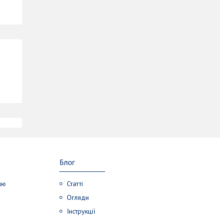
a
a
Блог
лю
Статті
Огляди
Інструкції