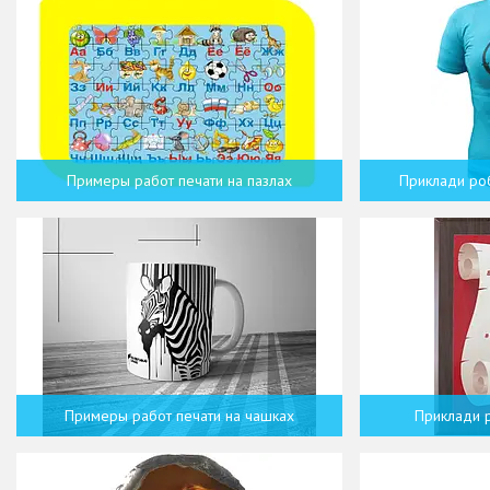
Примеры работ печати на пазлах
Приклади роб
Примеры работ печати на чашках
Приклади р