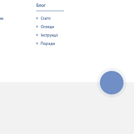
Блог
лю
Статті
Огляди
Інструкції
Поради
КНОПКА
ЗВ'ЯЗКУ