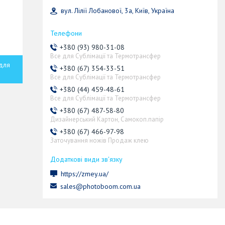
вул. Лілії Лобанової, 3а, Київ, Україна
+380 (93) 980-31-08
Все для Сублімації та Термотрансфер
для
+380 (67) 354-33-51
Все для Сублімації та Термотрансфер
+380 (44) 459-48-61
Все для Сублімації та Термотрансфер
+380 (67) 487-58-80
Дизайнерський Картон, Самокоп.папір
+380 (67) 466-97-98
Заточування ножів Продаж клею
https://zmey.ua/
sales@photoboom.com.ua