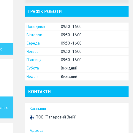
ГРАФІК РОБОТИ
Понеділок
09:30
16:00
Вівторок
09:30
16:00
Середа
09:30
16:00
х
Четвер
09:30
16:00
Пʼятниця
09:30
16:00
Субота
Вихідний
Неділя
Вихідний
КОНТАКТИ
исних
ТОВ "Паперовий Змій"