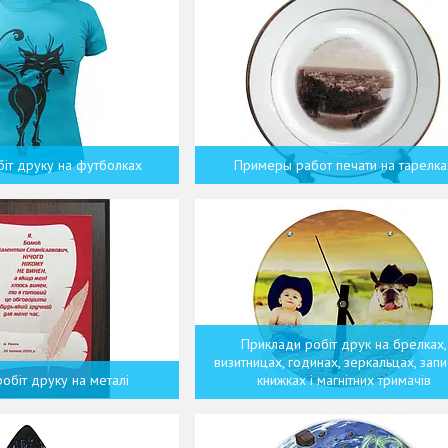
іт друку на футболках
Примеры работ печати на тарелка
Приклади робіт друк на брелках,
визитницах, годинах, зеркальцах, зап
обіт друку на металі
книжках і магнітних тримачів