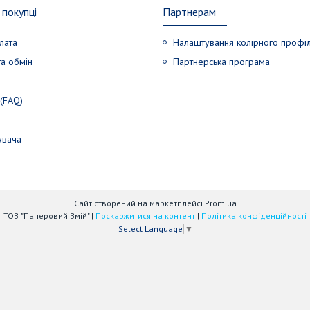
покупці
Партнерам
лата
Налаштування колірного профі
а обмін
Партнерська програма
 (FAQ)
увача
Сайт створений на маркетплейсі
Prom.ua
ТОВ "Паперовий Змій" |
Поскаржитися на контент
|
Політика конфіденційності
Select Language
▼