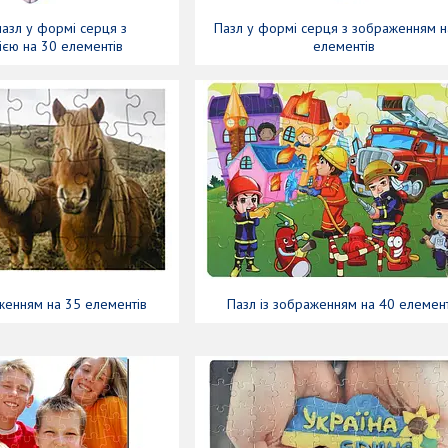
пазл у формі серця з
Пазл у формі серця з зображенням н
єю на 30 елементів
елементів
женням на 35 елементів
Пазл із зображенням на 40 елемент