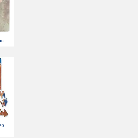
нта
20