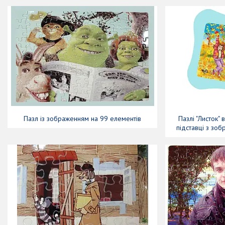
Пазл із зображенням на 99 елементів
Пазлі "Листок" 
підставці з зо