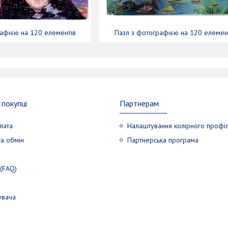
афією на 120 елементів
Пазл з фотографією на 120 елемен
покупці
Партнерам
лата
Налаштування колірного профі
а обмін
Партнерська програма
 (FAQ)
увача