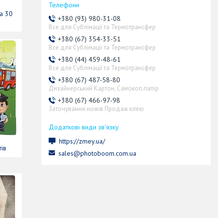
а 30
+380 (93) 980-31-08
Все для Сублімації та Термотрансфер
+380 (67) 354-33-51
Все для Сублімації та Термотрансфер
+380 (44) 459-48-61
Все для Сублімації та Термотрансфер
+380 (67) 487-58-80
Дизайнерський Картон, Самокоп.папір
+380 (67) 466-97-98
Заточування ножів Продаж клею
https://zmey.ua/
ів
sales@photoboom.com.ua