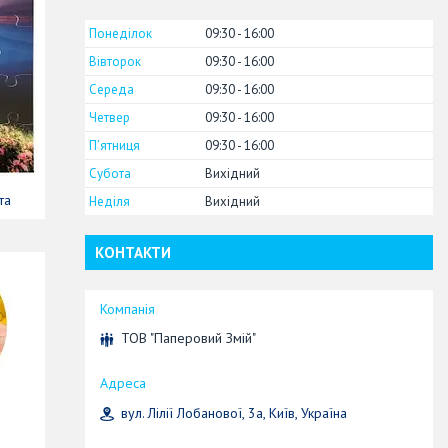
Понеділок
09:30
16:00
Вівторок
09:30
16:00
Середа
09:30
16:00
Четвер
09:30
16:00
Пʼятниця
09:30
16:00
Субота
Вихідний
та
Неділя
Вихідний
КОНТАКТИ
ТОВ "Паперовий Змій"
вул. Лілії Лобанової, 3а, Київ, Україна