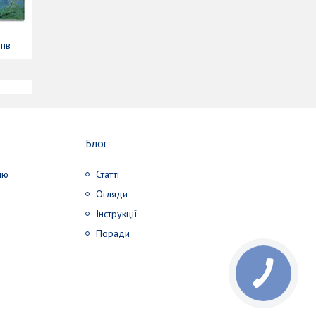
тів
Блог
лю
Статті
Огляди
Інструкції
Поради