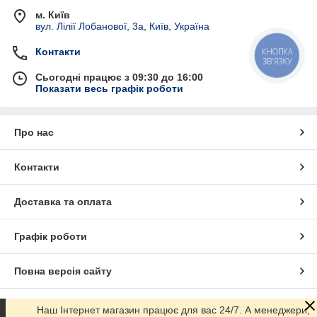
м. Київ
вул. Лілії Лобанової, 3а, Київ, Україна
Контакти
КНОПКА
ЗВ'ЯЗКУ
Сьогодні працює з 09:30 до 16:00
Показати весь графік роботи
Про нас
Контакти
Доставка та оплата
Графік роботи
Повна версія сайту
Сайт створено на маркетплейсі
Prom.ua
Наш Інтернет магазин працює для вас 24/7. А менеджери,