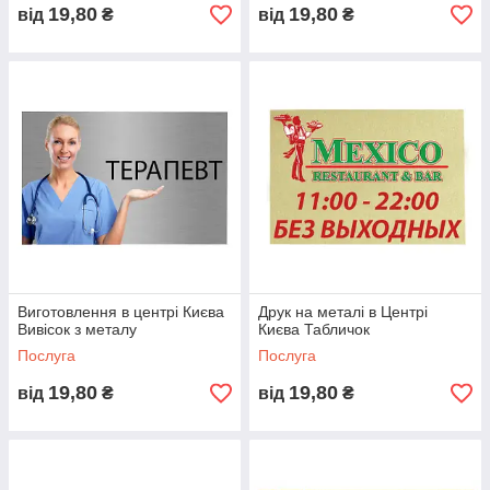
19,80
19,80
від
₴
від
₴
Виготовлення в центрі Києва
Друк на металі в Центрі
Вивісок з металу
Києва Табличок
Послуга
Послуга
19,80
19,80
від
₴
від
₴