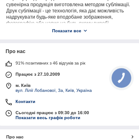
сувенірна продукція виготовлена методом сублімації.
Друк сублімації - це технологія, яка дає можливість
надрукувати будь-яке вподобане зображення,
фотографію або напис на будь-якому виробі.
Показати все
Ми друкуємо на:
тарілках
чашках
Про нас
футболках
91% позитивних з 46 відгуків за рік
металі
Працює з 27.10.2009
пазлах
сумках
м. Київ
вул. Лілії Лобанової, 3а, Київ, Україна
прапорцях
брелках
Контакти
магнітах
Сьогодні працює з 09:30 до 16:00
Показати весь графік роботи
килимках для мишки
фоторамках
фотокамінні
Про нас