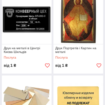
Друк на металі в Центрі
Друк Портретів і Картин на
Києва Шильдів
металі
Послуга
Послуга
1
1
від
₴
від
₴