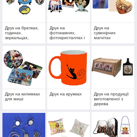
Друк на брелках,
Друк на
Друк на
годинах,
фотокамнях,
сувенірних
зеркальцах,
фотокристаллах і
магнітах
магнітних тримачів
фоторамках
і визитницах
Друк на килимках
Друк на кружках
Друк на продукції
для миші
виготовленої з
дерева