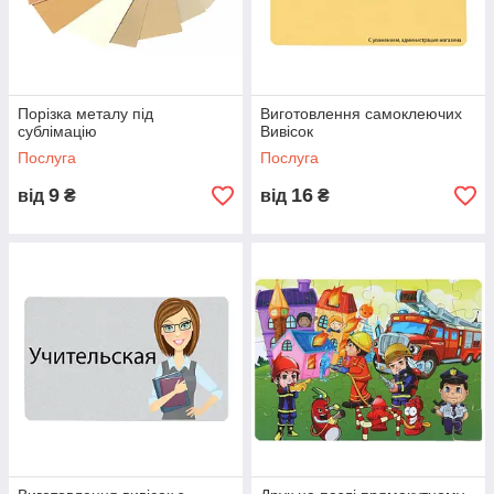
Порізка металу під
Виготовлення самоклеючих
сублімацію
Вивісок
Послуга
Послуга
9
16
від
₴
від
₴