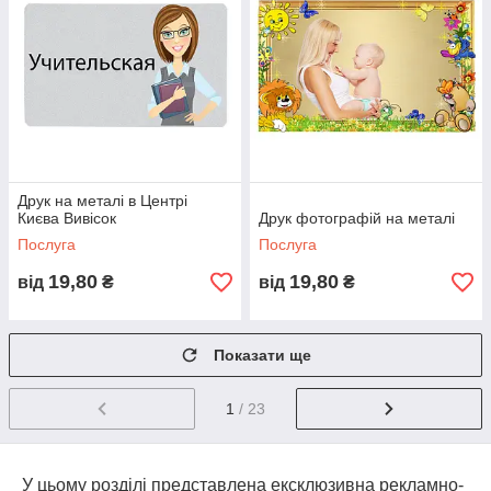
Друк на металі в Центрі
Києва Вивісок
Друк фотографій на металі
Послуга
Послуга
19,80
19,80
від
₴
від
₴
Показати ще
1
/ 23
У цьому розділі представлена ексклюзивна рекламно-