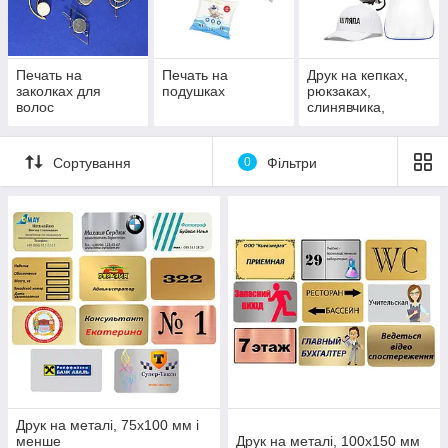
Печать на
Печать на
Друк на кепках,
заколках для
подушках
рюкзаках,
волос
слинявчика,
фартухах
Сортування
0
Фільтри
Друк на металі, 75х100 мм і
менше
Друк на металі, 100х150 мм