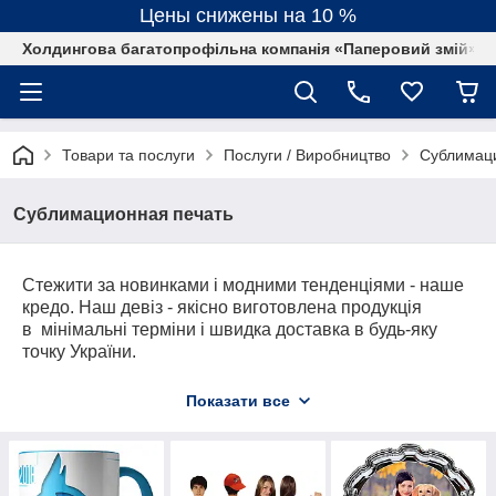
Цены снижены на 10 %
Холдингова багатопрофільна компанія «Паперовий змій»
Товари та послуги
Послуги / Виробництво
Сублимац
Сублимационная печать
Стежити за новинками і модними тенденціями - наше
кредо. Наш девіз - якісно виготовлена продукція
в мінімальні терміни і швидка доставка в будь-яку
точку України.
У нас ви зможете вибрати будь-яку заготівлю,
Показати все
надіслати свій дизайн і ми в найкоротші терміни
виготовимо продукцію для Вас. Якщо ви далекі від
друкарської справи і не знаєте що таке макет, Ви
можете надати нам будь-яке зображення, фотографію,
напис або логотип і наші дизайнери оброблять його і