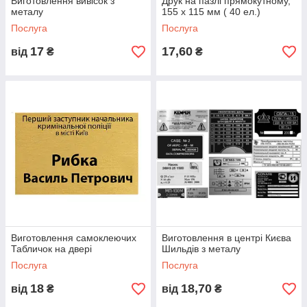
Виготовлення вивісок з
Друк на пазлі прямокутному,
металу
155 х 115 мм ( 40 ел.)
Послуга
Послуга
17
17,60
від
₴
₴
Виготовлення самоклеючих
Виготовлення в центрі Києва
Табличок на двері
Шильдів з металу
Послуга
Послуга
18
18,70
від
₴
від
₴