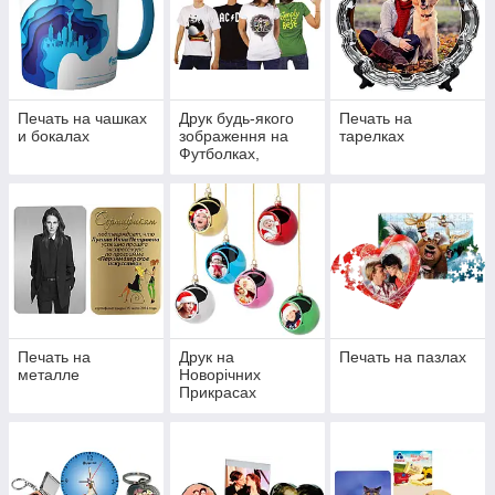
створять ексклюзивний дизайн на ваш розсуд.
Ми працюємо на найсучаснішому обладнанні і на
всіх заготовках обов'язково проводиться
пробний друк на передачу кольору і якість заливки.
Печать на чашках
Друк будь-якого
Печать на
и бокалах
зображення на
тарелках
Футболках,
Майках
Печать на
Друк на
Печать на пазлах
металле
Новорічних
Прикрасах