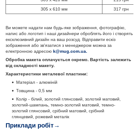
305 х 610 мм
317 грн
Ви можете надати нам будь-яке зображення, фотографію,
напис або логотип і наші дизайнери оброблять його і створять
ексклюзивний дизайн на ваш розсуд. Відправити ескіз
зображення або зв'язатися з менеджером можна за
електронною адресою
k@mug.com.ua.
Обробка макета оплачується окремо. Вартість залежить
від складності макету.
Характеристики металевої пластини:
Матеріал - алюміній
Товщина - 0,5 мм
Колір - білий, золотий глянсовий, золотий матовий,
золотий-шампань, темно-золотий матовий, темно-
золотий глянсовий, срібний матовий, срібний
глянцевий, рожевий металік
Приклади робіт→