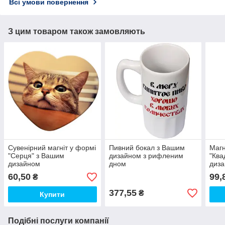
Всі умови повернення
З цим товаром також замовляють
Сувенірний магніт у формі
Пивний бокал з Вашим
Магн
"Серця" з Вашим
дизайном з рифленим
"Ква
дизайном
дном
диз
60,50
99,
₴
377,55
₴
Купити
Подібні послуги компанії