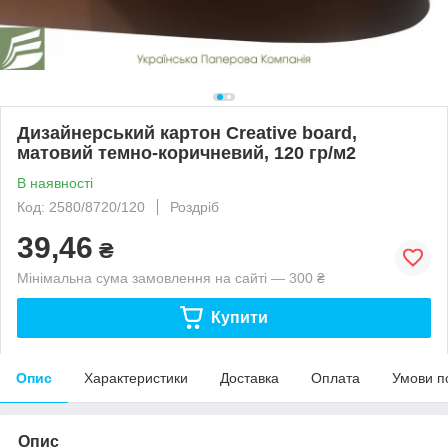
Дизайнерський картон Creative board,
матовий темно-коричневий, 120 гр/м2
В наявності
Код: 2580/8720/120
Роздріб
39,46
₴
Мінімальна сума замовлення на сайті — 300 ₴
Купити
Опис
Характеристики
Доставка
Оплата
Умови п
Опис