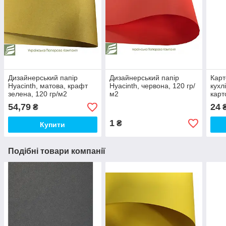
Дизайнерський папір
Дизайнерський папір
Карт
Hyacinth, матова, крафт
Hyacinth, червона, 120 гр/
кухл
зелена, 120 гр/м2
м2
карт
54,79
24
₴
1
₴
Купити
Подібні товари компанії