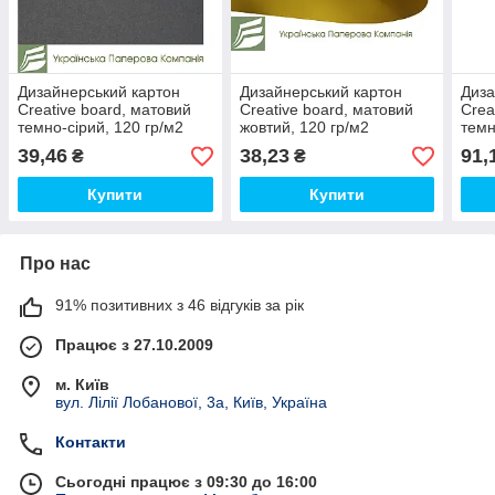
Дизайнерський картон
Дизайнерський картон
Диза
Creative board, матовий
Creative board, матовий
Crea
темно-сірий, 120 гр/м2
жовтий, 120 гр/м2
темн
м2
39,46
38,23
91,
₴
₴
Купити
Купити
Про нас
91% позитивних з 46 відгуків за рік
Працює з 27.10.2009
м. Київ
вул. Лілії Лобанової, 3а, Київ, Україна
Контакти
Сьогодні працює з 09:30 до 16:00