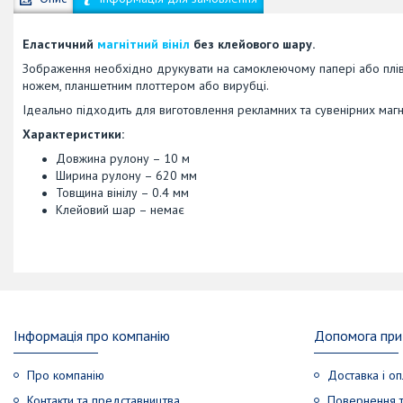
Еластичний
магнітний вініл
без клейового шару.
Зображення необхідно друкувати на самоклеючому папері або плівці
ножем, планшетним плоттером або вирубці.
Ідеально підходить для виготовлення рекламних та сувенірних магні
Характеристики:
Довжина рулону – 10 м
Ширина рулону – 620 мм
Товщина вінілу – 0.4 мм
Клейовий шар – немає
Інформація про компанію
Допомога при 
Про компанію
Доставка і оп
Контакти та представництва
Повернення т