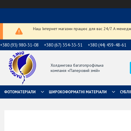
Наш Інтернет магазин працює для вас 24/7. А менедже
+380 (93) 980-31-08
+380 (67) 354-33-51
+380 (44) 459-48-61
Холдингова багатопрофільна
компанія «Паперовий змій»
ФОТОМАТЕРІАЛИ
ШИРОКОФОРМАТНІ МАТЕРІАЛИ
СУБЛІ