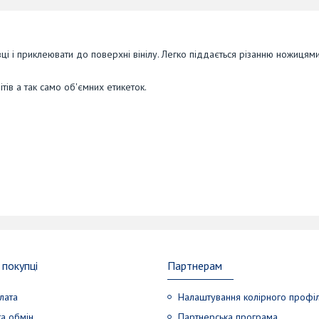
 і приклеювати до поверхні вінілу. Легко піддається різанню ножицями
тів а так само об'ємних етикеток.
покупці
Партнерам
лата
Налаштування колірного профі
а обмін
Партнерська програма