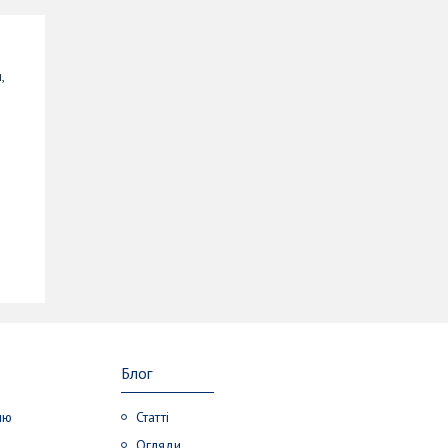
,
Блог
лю
Статті
Огляди