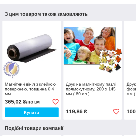
З цим товаром також замовляють
Магнітний вініл з клейкою
Друк на магнітному пазлі
Друк
поверхнею, товщина 0.4
прямокутному, 200 х 145
форм
мм
мм ( 80 ел.)
мм (
365,02
₴/пог.м
119,86
100
₴
Купити
Подібні товари компанії