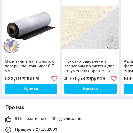
Магнітний вініл з клейкою
Полотно бавовняне з
Атла
поверхнею, товщина: 0.7
глянсовим покриттям для
фото
мм
струменевих принтерів
стру
360 г/м2, 610 мм х 18
худо
522,10
4 770,63
850
₴/пог.м
₴/рулон
метрів
м2, 
Купити
Купити
Про нас
91% позитивних з 46 відгуків за рік
Працює з 27.10.2009