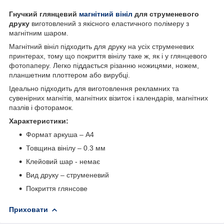
Гнучкий глянцевий
магнітний вініл
для струменевого
друку
виготовлений з якісного еластичного полімеру з
магнітним шаром.
Магнітний вініл підходить для друку на усіх струменевих
принтерах, тому що покриття вінілу таке ж, як і у глянцевого
фотопаперу. Легко піддається різанню ножицями, ножем,
планшетним плоттером або вирубці.
Ідеально підходить для виготовлення рекламних та
сувенірних магнітів, магнітних візиток і календарів, магнітних
пазлів і фоторамок.
Характеристики:
Формат аркуша – А4
Товщина вінілу – 0.3 мм
Клейовий шар - немає
Вид друку – струменевий
Покриття глянсове
Приховати