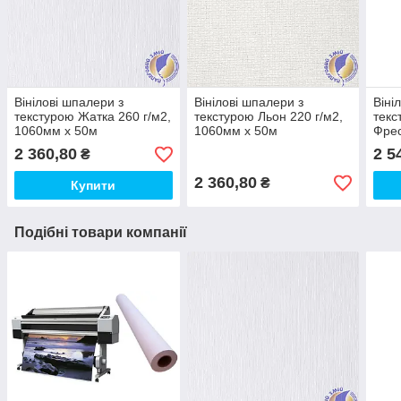
Вінілові шпалери з
Вінілові шпалери з
Віні
текстурою Жатка 260 г/м2,
текстурою Льон 220 г/м2,
текс
1060мм х 50м
1060мм х 50м
Фрес
х 50
2 360,80
2 5
₴
2 360,80
₴
Купити
Подібні товари компанії