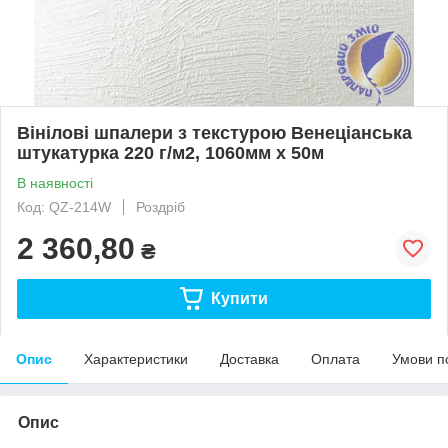
Вінілові шпалери з текстурою Венеціанська
штукатурка 220 г/м2, 1060мм х 50м
В наявності
Код: QZ-214W
Роздріб
2 360,80
₴
Купити
Опис
Характеристики
Доставка
Оплата
Умови п
Опис