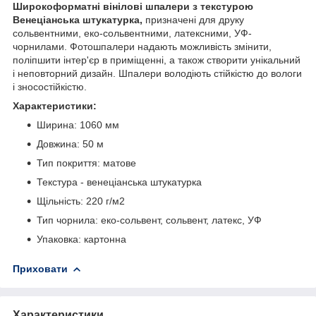
Широкоформатні
вінілові шпалери з текстурою
Венеціанська штукатурка,
призначені для друку
сольвентними, еко-сольвентними, латексними, УФ-
чорнилами. Фотошпалери надають можливість змінити,
поліпшити інтер'єр в приміщенні, а також створити унікальний
і неповторний дизайн. Шпалери володіють стійкістю до вологи
і зносостійкістю.
Характеристики:
Ширина: 1060 мм
Довжина: 50 м
Тип покриття: матове
Текстура - венеціанська штукатурка
Щільність: 220 г/м
2
Тип чорнила: еко-сольвент, сольвент, латекс, УФ
Упаковка: картонна
Приховати
Характеристики