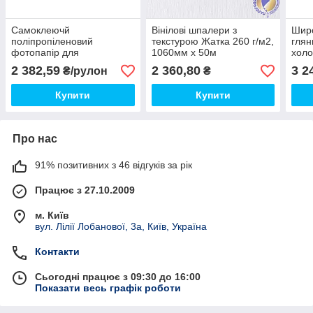
Самоклеючй
Вінілові шпалери з
Шир
поліпропіленовий
текстурою Жатка 260 г/м2,
глян
фотопапір для
1060мм х 50м
холо
струменевих принтерів,
м2, 
2 382,59
2 360,80
3 2
₴/рулон
₴
матова, 130 г/м2, 914 мм
х 30 м
Купити
Купити
Про нас
91% позитивних з 46 відгуків за рік
Працює з 27.10.2009
м. Київ
вул. Лілії Лобанової, 3а, Київ, Україна
Контакти
Сьогодні працює з 09:30 до 16:00
Показати весь графік роботи