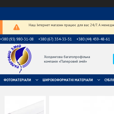
Наш Інтернет магазин працює для вас 24/7. А менедже
+380 (93) 980-31-08
+380 (67) 354-33-51
+380 (44) 459-48-61
Холдингова багатопрофільна
компанія «Паперовий змій»
ФОТОМАТЕРІАЛИ
ШИРОКОФОРМАТНІ МАТЕРІАЛИ
СУБЛІ