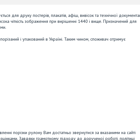
ться для друку постерів, плакатів, афіш, вивісок та технічної документа
 висока чіткість зображення при вирішенні 1440 і вище. Призначений для
ами.
 порізаний і упакований в Україні. Таким чином, споживач отримує
вленні порізки рулону Вам достатньо звернутися за вказаними на сайті
зцінками. Завдяки грамотному підходу до дорученої роботі, політиці