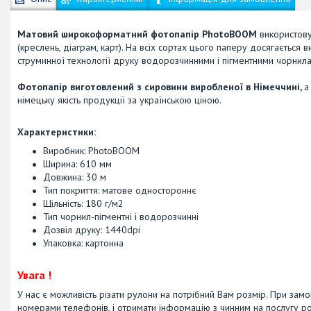
Матовий широкоформатний фотопапір PhotoBOOM
використовує
(креслень, діаграм, карт). На всіх сортах цього паперу досягається
струминної технології друку водорозчинними і пігментними чорнил
Фотопапір виготовлений з сировини виробленої в Німеччині,
а
німецьку якість продукції за українською ціною.
Характеристики:
Виробник: PhotoBOOM
Ширина: 610 мм
Довжина: 30 м
Тип покриття: матове одностороннє
Щільність: 180 г/м2
Тип чорнил-пігментні і водорозчинні
Дозвіл друку: 1440dpi
Упаковка: картонна
Увага !
У нас є можливість різати рулони на потрібний Вам розмір. При замо
номерами телефонів, і отримати інформацію з чинним на послугу ро