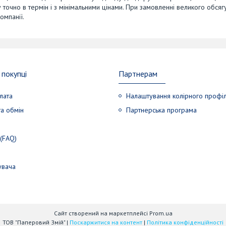
точно в термін і з мінімальними цінами. При замовленні великого обсяг
омпанії.
покупці
Партнерам
лата
Налаштування колірного профі
а обмін
Партнерська програма
 (FAQ)
увача
Сайт створений на маркетплейсі
Prom.ua
ТОВ "Паперовий Змій" |
Поскаржитися на контент
|
Політика конфіденційності