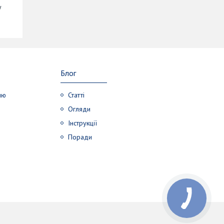
у
Блог
лю
Статті
Огляди
Інструкції
Поради