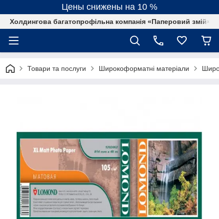
Цены снижены на 10 %
Холдингова багатопрофільна компанія «Паперовий змій»
Товари та послуги
Широкоформатні матеріали
Широ