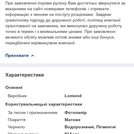
При замовленні порізки рулону Вам достатньо звернутися за
вказаними на сайті номерами телефонів, і отримати
інформацію з чинним на послугу розцінками. Завдяки
грамотному підходу до дорученої роботі, політиці компанії
орієнтованої на замовника, ми виконуємо доручену роботу
точно в термін і з мінімальними цінами. При замовленні
великого обсягу можливі оптові знижки або інші бонуси,
передбачені керівництвом компанії.
Приховати
Характеристики
Основні
Виробник
Lomond
Користувальницькі характеристики
За типом і призначенням
Фотопапір
Покриття
Матове
Чорнило
Водорозчинні, Пігментні
Ширина рулону
914 мм