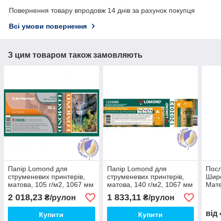
Повернення товару впродовж 14 днів за рахунок покупця
Всі умови повернення
З цим товаром також замовляють
Папір Lomond для
Папір Lomond для
Посл
струменевих принтерів,
струменевих принтерів,
Шир
матова, 105 г/м2, 1067 мм
матова, 140 г/м2, 1067 мм
Мате
х 45 метрів
х 30 метрів
2 018,23
1 833,11
₴/рулон
₴/рулон
від
Купити
Купити