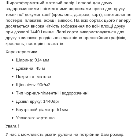
Широкоформатний матовий папір Lomond для друку
водорозчинними і пігментними чорнилами призн для друку
технічної документації (креслень, діаграм, карт), виготовлення
постерів, плакатів, афіш і вивісок. На всіх сортах цього паперу
досягається висока чіткість зображення по всій площі друку
при дозволі 1440 і вище. Легкі сорти використовуються для
друку з високою роздільною здатністю прецизійних графіків,
креслень, постерів і плакатів.
Характеристики:
Ширина: 914 мм
Довжина: 45 м
Покриття: матове
Щільність: 90г/м2
Тип чорнил-пігментні і водорозчинні
Дозвіл друку: 1440dpi
Внутрішній діаметр: 51мм
Упаковка: картонна
Увага !
У нас є можливість різати рулони на потрібний Вам розмір.