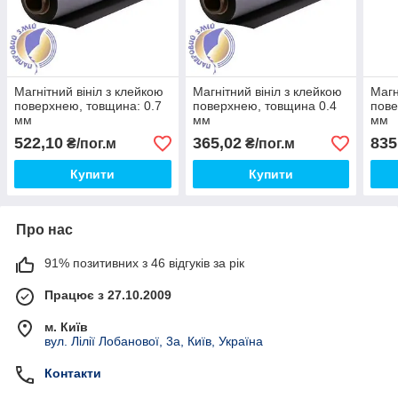
Магнітний вініл з клейкою
Магнітний вініл з клейкою
Магн
поверхнею, товщина: 0.7
поверхнею, товщина 0.4
пове
мм
мм
мм
522,10
365,02
835
₴/пог.м
₴/пог.м
Купити
Купити
Про нас
91% позитивних з 46 відгуків за рік
Працює з 27.10.2009
м. Київ
вул. Лілії Лобанової, 3а, Київ, Україна
Контакти