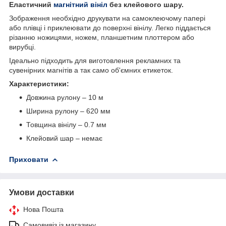
Еластичний
магнітний вініл
без клейового шару.
Зображення необхідно друкувати на самоклеючому папері
або плівці і приклеювати до поверхні вінілу. Легко піддається
різанню ножицями, ножем, планшетним плоттером або
вирубці.
Ідеально підходить для виготовлення рекламних та
сувенірних магнітів а так само об'ємних етикеток.
Характеристики:
Довжина рулону – 10 м
Ширина рулону – 620 мм
Товщина вінілу – 0.7 мм
Клейовий шар – немає
Приховати
Умови доставки
Нова Пошта
Самовивіз із магазину