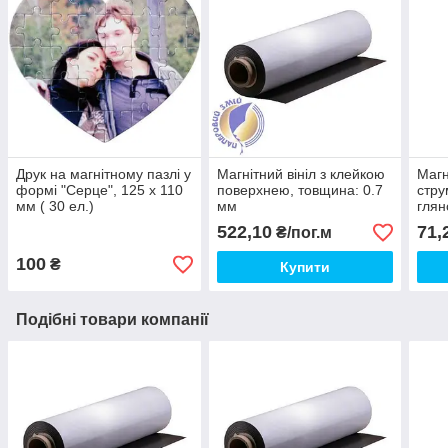
Друк на магнітному пазлі у
Магнітний вініл з клейкою
Магн
формі "Серце", 125 х 110
поверхнею, товщина: 0.7
стру
мм ( 30 ел.)
мм
глян
522,10
71,
₴/пог.м
100
₴
Купити
Подібні товари компанії