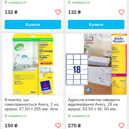
синя
біла
В наявності
В наявності
132
132
₴
₴
Купити
Купити
Етикетка, що
Адресна етикетка швидкого
самоламінується Avery, 2 на
відклеювання Avery, 18 на
аркуші, 67,50 х 255 мм, біла
аркуші, 63,50 х 46, 60 мм,
біла
В наявності
В наявності
150
275
₴
₴