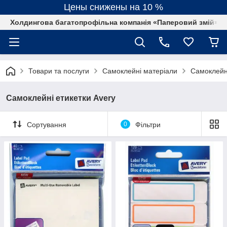
Цены снижены на 10 %
Холдингова багатопрофільна компанія «Паперовий змій»
Товари та послуги
Самоклейні матеріали
Самоклейні
Самоклейні етикетки Avery
Сортування
0
Фільтри