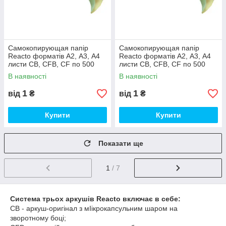
Самокопирующая папір
Самокопирующая папір
Reacto форматів А2, А3, А4
Reacto форматів А2, А3, А4
листи CB, CFB, CF по 500
листи CB, CFB, CF по 500
аркушів CFB, А3 (30,50х43
аркушів CFB, А3 (30,50х43
В наявності
В наявності
см), Рожевий
см), Блакитний
1
1
від
₴
від
₴
Купити
Купити
Показати ще
1
/ 7
Система трьох аркушів Reacto включає в себе:
CB - аркуш-оригінал з мІікрокапсульним шаром на
зворотному боці;