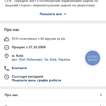
CFB - середній лист з поглинаючим барвниковим шаром на
лицьовій стороні і мікрокапсульним шаром на зворотному
боці. Середні аркуші можуть використовуватися у будь-якій
Показати все
кількості залежно від необхідного числа копій;
CF - лист з поглинаючим барвниковим шаром на лицьовій
стороні.
Про нас
Характеристики:
Виробник - Papierfabrik August Koehler AG
91% позитивних з 46 відгуків за рік
Країна виробник - Німеччина
Працює з 27.10.2009
Сфера застосування - для поліграфії
Тип - самокопіюючий папір
м. Київ
Лист - CB, CFB, CF
КНОПКА
вул. Лілії Лобанової, 3а, Київ, Україна
ЗВ'ЯЗКУ
Висота рулону - 840 мм, 870 мм
Довжина рулону - 10500 м
Контакти
Упаковка - рулон
Сьогодні вихідний
Показати весь графік роботи
Про нас