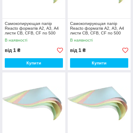
Самокопирующая папір
Самокопирующая папір
Reacto форматів А2, А3, А4
Reacto форматів А2, А3, А4
листи CB, CFB, CF по 500
листи CB, CFB, CF по 500
аркушів CB, А3 (30,50х43 см),
аркушів CB, А3 (30,50х43 см),
В наявності
В наявності
Жовтий
Рожевий
1
1
від
₴
від
₴
Купити
Купити