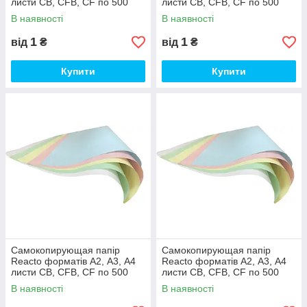
листи CB, CFB, CF по 500
листи CB, CFB, CF по 500
аркушів CB, А3 (30,50х43 см),
аркушів CB, А4 (21х29,70 см),
В наявності
В наявності
Білий
Жовтий
1
1
від
₴
від
₴
Купити
Купити
Самокопирующая папір
Самокопирующая папір
Reacto форматів А2, А3, А4
Reacto форматів А2, А3, А4
листи CB, CFB, CF по 500
листи CB, CFB, CF по 500
аркушів CB, А4 (21х29,70 см),
аркушів CB, А4 (21х29,70 см),
В наявності
В наявності
Рожевий
Блакитний