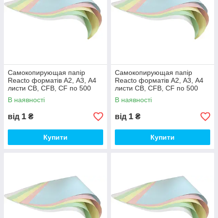
Самокопирующая папір
Самокопирующая папір
Reacto форматів А2, А3, А4
Reacto форматів А2, А3, А4
листи CB, CFB, CF по 500
листи CB, CFB, CF по 500
аркушів CFB, А2 (43х61 см),
аркушів CFB, А3 (30,50х43
В наявності
В наявності
Білий
см), Жовтий
1
1
від
₴
від
₴
Купити
Купити