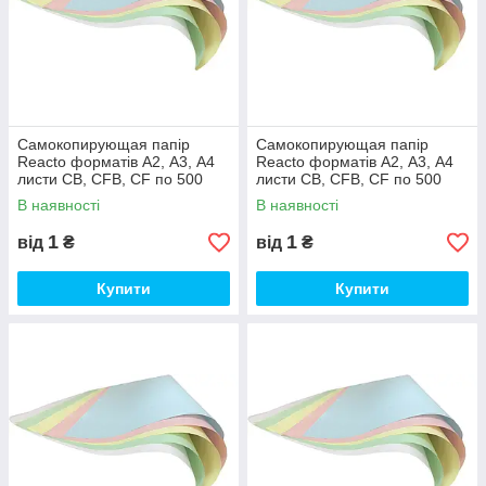
Самокопирующая папір
Самокопирующая папір
Reacto форматів А2, А3, А4
Reacto форматів А2, А3, А4
листи CB, CFB, CF по 500
листи CB, CFB, CF по 500
аркушів CB, А2 (43х61 см),
аркушів CB, А2 (43х61 см),
В наявності
В наявності
Зелений
Білий
1
1
від
₴
від
₴
Купити
Купити