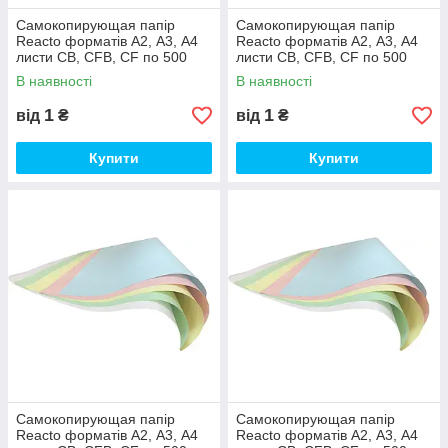
Самокопирующая папір
Самокопирующая папір
Reacto форматів А2, А3, А4
Reacto форматів А2, А3, А4
листи CB, CFB, CF по 500
листи CB, CFB, CF по 500
аркушів CB, А3 (30,50х43 см),
аркушів CB, А3 (30,50х43 см),
В наявності
В наявності
Блакитний
Зелений
1
1
від
₴
від
₴
Купити
Купити
Самокопирующая папір
Самокопирующая папір
Reacto форматів А2, А3, А4
Reacto форматів А2, А3, А4