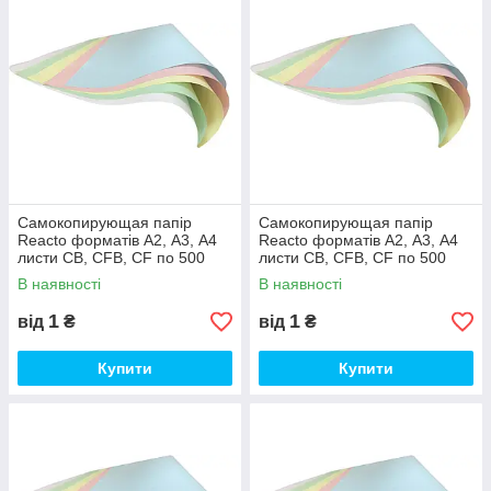
Самокопирующая папір
Самокопирующая папір
Reacto форматів А2, А3, А4
Reacto форматів А2, А3, А4
листи CB, CFB, CF по 500
листи CB, CFB, CF по 500
аркушів CFB, А2 (43х61 см),
аркушів CFB, А2 (43х61 см),
В наявності
В наявності
Блакитний
Зелений
1
1
від
₴
від
₴
Купити
Купити