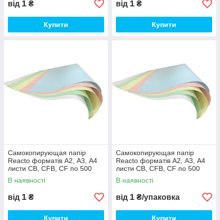
1
1
від
₴
від
₴
Купити
Купити
Самокопирующая папір
Самокопирующая папір
Reacto форматів А2, А3, А4
Reacto форматів А2, А3, А4
листи CB, CFB, CF по 500
листи CB, CFB, CF по 500
аркушів CB, А4 (21х29,70 см),
аркушів CB, А4 (21х29,70 см),
В наявності
В наявності
Зелений
Білий
1
1
від
₴
від
₴/упаковка
Купити
Купити