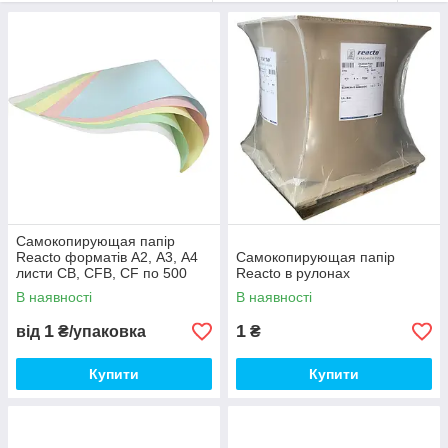
кольорову реакцію на покритій мікрокапсульним шаром
стороні наступного листа самокопіюючого паперу.
Ми оформляємо відправку по всій Україні. А також ви можете
самостійно забрати замовлення шляхом самовивезення в
місті Київ.
Ми цінуємо кожного клієнта. Працюємо на совість.
Покращуємо сервіс.
Самокопирующая папір
Reacto форматів А2, А3, А4
Самокопирующая папір
листи CB, CFB, CF по 500
Reacto в рулонах
аркушів
В наявності
В наявності
1
1
від
₴/упаковка
₴
Купити
Купити