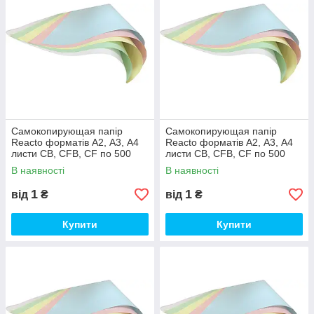
Самокопирующая папір
Самокопирующая папір
Reacto форматів А2, А3, А4
Reacto форматів А2, А3, А4
листи CB, CFB, CF по 500
листи CB, CFB, CF по 500
аркушів CB, А2 (43х61 см),
аркушів CB, А2 (43х61 см),
В наявності
В наявності
Рожевий
Блакитний
1
1
від
₴
від
₴
Купити
Купити