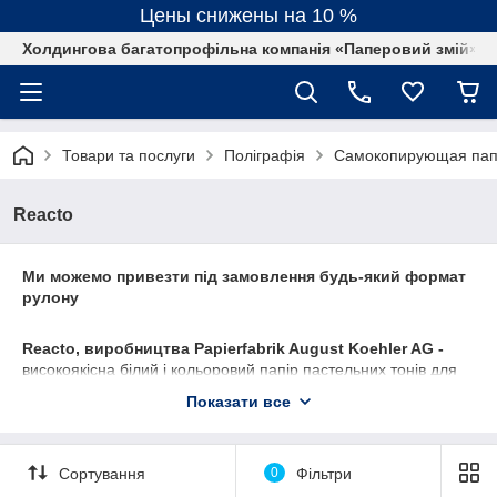
Цены снижены на 10 %
Холдингова багатопрофільна компанія «Паперовий змій»
Товари та послуги
Поліграфія
Самокопирующая пап
Reacto
Ми можемо привезти під замовлення будь-який формат
рулону
Reacto, виробництва Papierfabrik August Koehler AG -
високоякісна білий і кольоровий папір пастельних тонів для
виробництва різноманітних багатошарових ділових бланків з
Показати все
микрокапсульным шаром. З його допомогою можна отримати
копії без використання копіювального паперу. Копії
виникають внаслідок тиску, що чиниться при тиску на папір.
Сортування
0
Фільтри
Натискання на папір призводить до розкриття мікрокапсул на
задній стороні аркуша. Звільнена при цьому рідина викликає