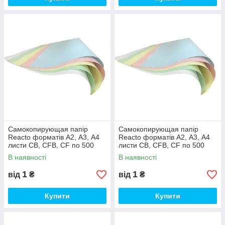
Самокопирующая папір
Самокопирующая папір
Reacto форматів А2, А3, А4
Reacto форматів А2, А3, А4
листи CB, CFB, CF по 500
листи CB, CFB, CF по 500
аркушів CFB, А2 (43х61 см),
аркушів CFB, А2 (43х61 см),
В наявності
В наявності
Жовтий
Рожевий
1
1
від
₴
від
₴
Купити
Купити