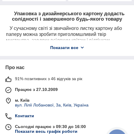
Упаковка з дизайнерського картону додасть
солідності і завершеного будь-якого товару
У сучасному світі зі звичайного листку картону або
паперу можна зробити приголомшливий твір
мистецтва, завдяки всіляким квітам і відтінкам,
фактурам і тисненням.
Показати все
У нас представлений широкий асортимент упаковки
під рекламно-сувенірні вироби з:
Про нас
Кольорового і білого картону;
З текстурированого картону;
91% позитивних з 46 відгуків за рік
З глянцевого і матового дизайнерського
Працює з 27.10.2009
паперу
Ми допоможемо підібрати упаковку, яка підкреслить
м. Київ
вул. Лілії Лобанової, 3а, Київ, Україна
ексклюзивність і якість товару в ній.
Контакти
Сьогодні працює з 09:30 до 16:00
Показати весь графік роботи