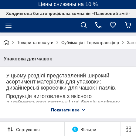
Цены снижены на 10 %
Холдингова багатопрофільна компанія «Паперовий змій»
Товари та послуги
Сублімація і Термотрансфер
Заго
Упаковка для чашок
У цьому розділі представлений широкий
асортимент матеріалів для упаковки:
дизайнерські коробочки для чашок і пазлів.
Продукція виготовлена з якісного
дизайнерського картону і ма' безліч колірних
рішень.
Показати все
Ми є виробниками упаковки, найкращої ціни
Вам не знайти. Гарантуємо
індивідуальний
підхід і швидку доставку.
Сортування
0
Фільтри