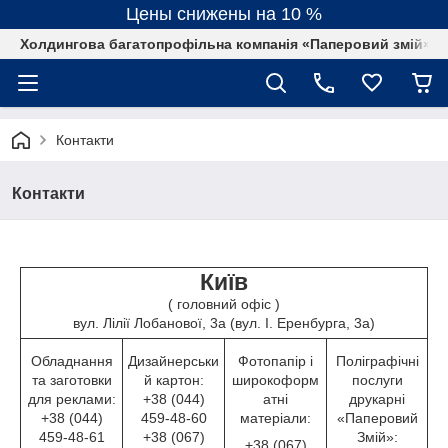
Цены снижены на 10 %
Холдингова багатопрофільна компанія «Паперовий змій»
Контакти
Контакти
Київ
( головний офіс )
вул. Лілії Лобанової, 3а (вул. І. Еренбурга, 3а)
Обладнання
Дизайнерськи
Фотопапір і
Поліграфічні
та заготовки
й картон:
широкоформ
послуги
для реклами:
+38 (044)
атні
друкарні
+38 (044)
459-48-60
матеріали:
«Паперовий
459-48-61
+38 (067)
Змій»:
+38 (067)