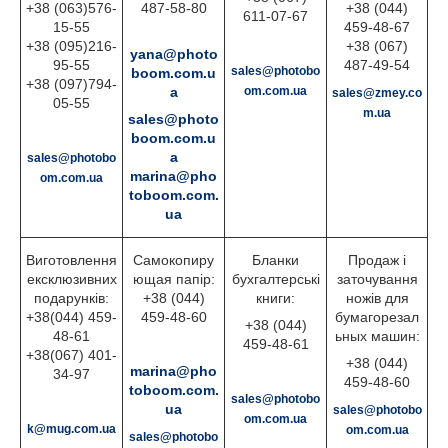
+38 (063)576-
487-58-80
+38 (044)
611-07-67
15-55
459-48-67
+38 (095)216-
+38 (067)
yana@photo
95-55
487-49-54
sales@photobo
boom.com.u
+38 (097)794-
a
om.com.ua
sales@zmey.co
05-55
m.ua
sales@photo
boom.com.u
a
sales@photobo
marina@pho
om.com.ua
toboom.com.
ua
Виготовлення
Самокопиру
Бланки
Продаж і
ексклюзивних
ющая папір:
бухгалтерські
заточування
подарунків:
+38 (044)
книги:
ножів для
+38(044) 459-
459-48-60
бумагорезал
+38 (044)
48-61
ьных машин:
459-48-61
+38(067) 401-
+38 (044)
marina@pho
34-97
459-48-60
toboom.com.
sales@photobo
ua
sales@photobo
om.com.ua
k@mug.com.ua
om.com.ua
sales@photobo