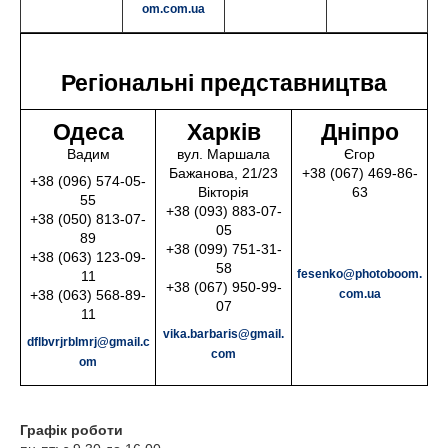
om.com.ua
Регіональні представництва
Одеса
Харків
Дніпро
Вадим
вул. Маршала
Єгор
Бажанова, 21/23
+38 (067) 469-86-
+38 (096) 574-05-
Вікторія
63
55
+38 (093) 883-07-
+38 (050) 813-07-
05
89
+38 (099) 751-31-
+38 (063) 123-09-
58
fesenko@photoboom.
11
+38 (067) 950-99-
+38 (063) 568-89-
com.ua
07
11
vika.barbaris@gmail.
dflbvrjrblmrj@gmail.c
com
om
Графік роботи