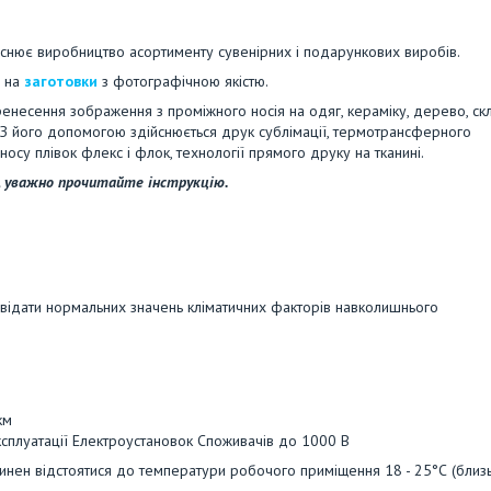
снює виробництво асортименту сувенірних і подарункових виробів.
я на
заготовки
з фотографічною якістю.
несення зображення з проміжного носія на одяг, кераміку, дерево, скл
и. З його допомогою здійснюється друк сублімації, термотрансферного
носу плівок флекс і флок, технології прямого друку на тканині.
 уважно прочитайте інструкцію.
овідати нормальних значень кліматичних факторів навколишнього
км
ксплуатації Електроустановок Споживачів до 1000 В
ен відстоятися до температури робочого приміщення 18 - 25°С (близ