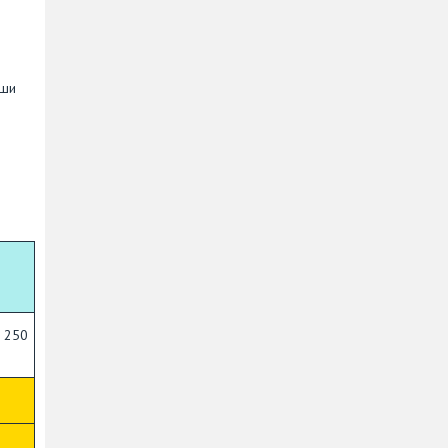
вши
- 250