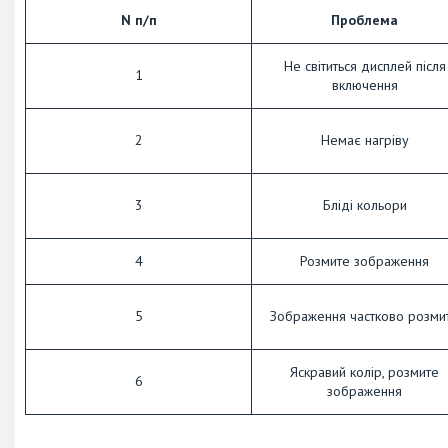
N п/п
Проблема
Не світиться дисплей після
1
включення
2
Немає нагріву
3
Бліді кольори
4
Розмите зображення
5
Зображення частково розми
Яскравий колір, розмите
6
зображення