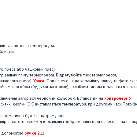
явиться поточна температура.
аблицею.
го преса або чашковий прес).
агрівальну плиту термопресса. Відрегулюйте тиск термопресса,
ашкового преса).
Увага!
При нанесенні на керамічну плитку та фото скл
ійним способом (будь-які заготовки) з слабким тиском втрачається чіткіст
включення загорівся червоним кольором. Встановити на
контролері 5
сканні кнопки "ОК" виставляється температура, при другому час). Потріб
автоматично буде її підтримувати.
апір з підготовленим дзеркальним зображенням (при нанесенні на чашку
 за допомогою
ручки 2.1
).