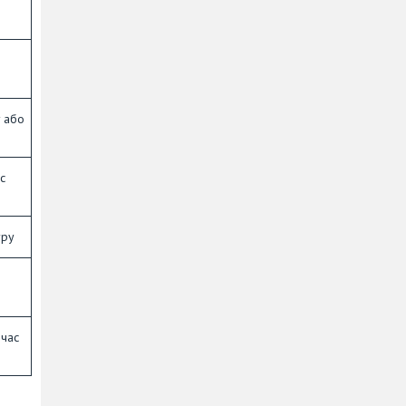
т або
с
уру
 час