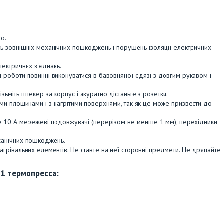
о.
 зовнішніх механічних пошкоджень і порушень ізоляції електричних
ектричних з'єднань.
м роботи повинні виконуватися в бавовняної одязі з довгим рукавом і
ізьміть штекер за корпус і акуратно дістаньте з розетки.
ими площинами і з нагрітими поверхнями, так як це може призвести до
ше 10 А мережеві подовжувачі (перерізом не менше 1 мм), перехідники 
ханічних пошкоджень.
грівальних елементів. Не ставте на неї сторонні предмети. Не дряпайт
 1 термопресса: