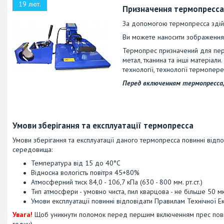
19 лют.
Призначення термопресса
За допомогою термопресса здій
Ви можете наносити зображенн
Термопрес призначений для пере
метал, тканина та інші матеріал
технології, технології термопере
Перед включенням термопресса,
Умови зберігання та експлуатації термопресса
Умови зберігання та експлуатації даного термопресса повинні відп
середовища:
Температура від 15 до 40°С
Відносна вологість повітря 45+80%
Атмосферний тиск 84,0 - 106,7 кПа (630 - 800 мм. рт.ст.)
Тип атмосфери - умовно чиста, пил кварцова - не більше 50 м
Умови експлуатації повинні відповідати Правилам Технічної Е
Увага!
Щоб уникнути поломок перед першим включенням прес повин
годин).