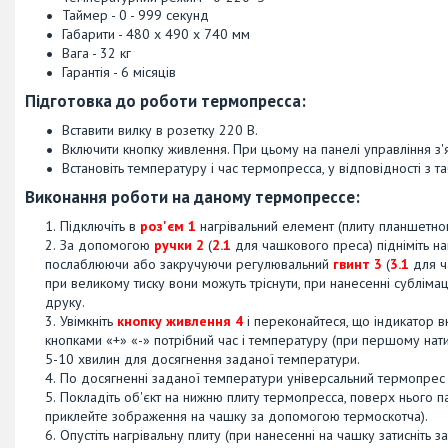
Таймер - 0 - 999 секунд
Габарити - 480 х 490 х 740 мм
Вага - 32 кг
Гарантія - 6 місяців
Підготовка до роботи термопресса:
Вставити вилку в розетку 220 В.
Включити кнопку живлення. При цьому на панелі управління з'
Встановіть температуру і час термопресса, у відповідності з т
Виконання роботи на даному термопрессе:
Підключіть в
роз'єм 1
нагрівальний елемент (плиту планшетно
За допомогою
ручки 2
(
2.1
для чашкового преса) підніміть н
послаблюючи або закручуючи регулювальний
гвинт 3
(
3.1
для ч
при великому тиску вони можуть тріснути, при нанесенні сублімац
друку.
Увімкніть
кнопку живлення 4
і переконайтеся, що індикатор 
кнопками «+» «-» потрібний час і температуру (при першому нати
5-10 хвилин для досягнення заданої температури.
По досягненні заданої температури універсальний термопрес 
Покладіть об'єкт на нижню плиту термопресса, поверх нього п
приклейте зображення на чашку за допомогою термоскотча).
Опустіть нагрівальну плиту (при нанесенні на чашку затисніть