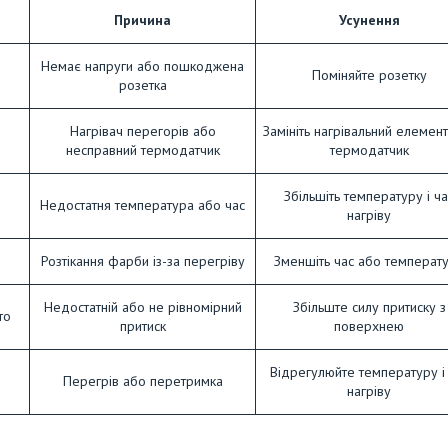
Причина
Усунення
Немає напруги або пошкоджена
Поміняйте розетку
розетка
Нагрівач перегорів або
Замініть нагрівальний елемен
несправний термодатчик
термодатчик
Збільшіть температуру і ча
Недостатня температура або час
нагріву
Розтікання фарби із-за перегріву
Зменшіть час або температ
Недостатній або не рівномірний
Збільште силу притиску з
то
притиск
поверхнею
Відрегулюйте температуру і
Перегрів або перетримка
нагріву