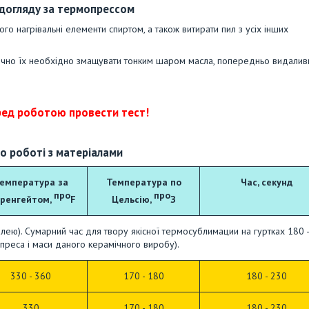
 догляду за термопрессом
го нагрівальні елементи спиртом, а також витирати пил з усіх інших
дично їх необхідно змащувати тонким шаром масла, попередньо видали
ед роботою провести тест!
о роботі з матеріалами
емпература за
Температура по
Час, секунд
про
про
ренгейтом,
F
Цельсію,
З
івлею). Сумарний час для твору якісної термосублимации на гуртках 180 
 преса і маси даного керамічного виробу).
330 - 360
170 - 180
180 - 230
330
170 - 180
180 - 230