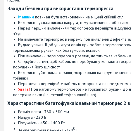
Заходи безпеки при використанні термопресса
Машини
повинен бути встановлений на міцний стійкий стіл.
Використовується висока напруга, тому заземлення обов'язков
Перед першим включенням термопресса перевірте відсутність
з'єднань.
Не включайте термопрес в мережу при виявленні дефектів ел
Будьте уважні. Щоб уникнути опіків при роботі з термопрессо
термозахисних рукавичках без гумових вставок
При виключенні термопресса з розетки, не тягніть за кабель - в
Слідкуйте за тим, щоб кабель не перебував у контакті з гостр
порушення його цілісності.
Використовуйте тільки справні, розраховані на струм не мен
трійники.
Періодично перевіряйте кабель терморпесса на предмет ме
Увага!
При нагрітому термопрессе не торкайтеся руками до на
поверхню плити (нанесений тефлоновий шар).
Характеристики багатофункціональний термопрес 2 в
Розмір плити - 380 х 380 мм
Напруга - 220 В
Потужність - 450 - 1400 Вт
0
Температурний режим - 0-220
З