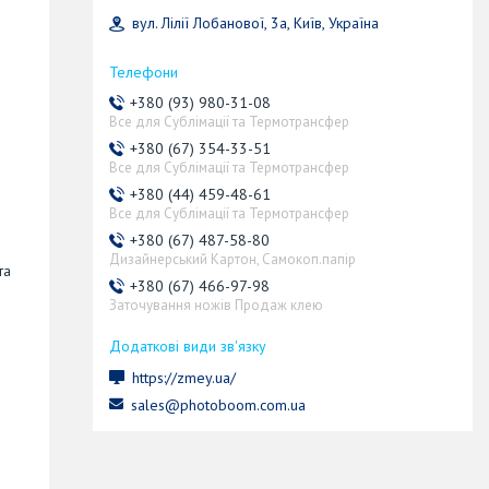
вул. Лілії Лобанової, 3а, Київ, Україна
+380 (93) 980-31-08
Все для Сублімації та Термотрансфер
+380 (67) 354-33-51
Все для Сублімації та Термотрансфер
+380 (44) 459-48-61
Все для Сублімації та Термотрансфер
+380 (67) 487-58-80
Дизайнерський Картон, Самокоп.папір
та
+380 (67) 466-97-98
Заточування ножів Продаж клею
е
https://zmey.ua/
sales@photoboom.com.ua