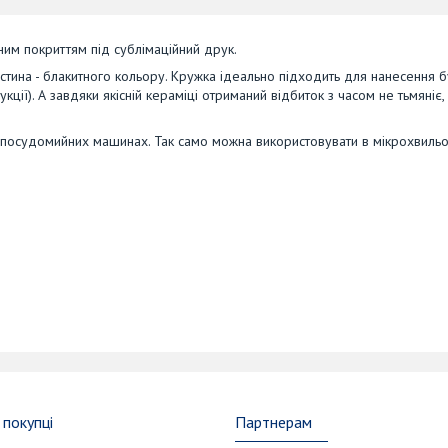
ним покриттям під сублімаційний друк.
астина - блакитного кольору. Кружка ідеально підходить для нанесення 
ції). А завдяки якісній кераміці отриманий відбиток з часом не тьмяніє,
 в посудомийних машинах. Так само можна використовувати в мікрохвильо
покупці
Партнерам