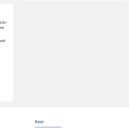
будь-
 не
вій
Блог