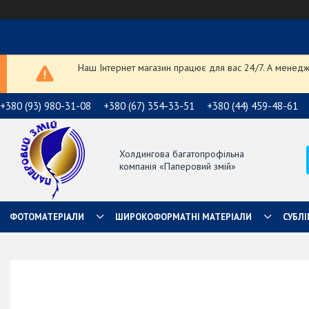
Наш Інтернет магазин працює для вас 24/7. А менедже
+380 (93) 980-31-08
+380 (67) 354-33-51
+380 (44) 459-48-61
Холдингова багатопрофільна
компанія «Паперовий змій»
ФОТОМАТЕРІАЛИ
ШИРОКОФОРМАТНІ МАТЕРІАЛИ
СУБЛІ