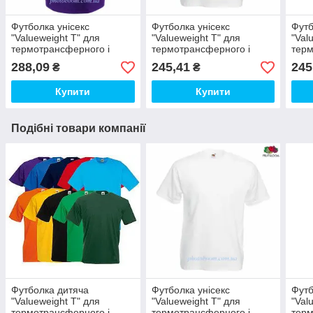
Футболка унісекс
Футболка унісекс
Футб
"Valueweight T" для
"Valueweight T" для
"Val
термотрансферного і
термотрансферного і
терм
прямого друку, фіолетова
прямого друку, біла Розмір
прям
288,09
245,41
245
₴
₴
Розмір L
L
XL
Купити
Купити
Подібні товари компанії
Футболка дитяча
Футболка унісекс
Футб
"Valueweight T" для
"Valueweight T" для
"Val
термотрансферного і
термотрансферного і
терм