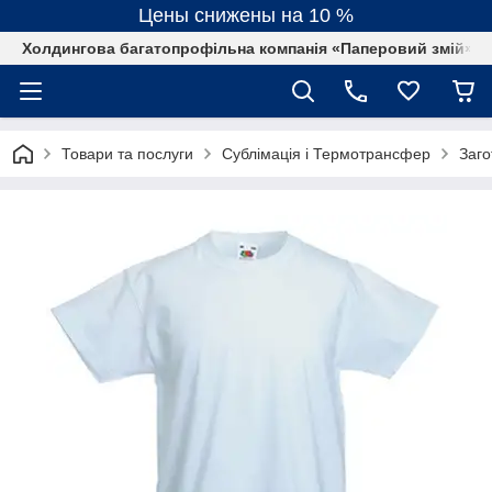
Цены снижены на 10 %
Холдингова багатопрофільна компанія «Паперовий змій»
Товари та послуги
Сублімація і Термотрансфер
Заго