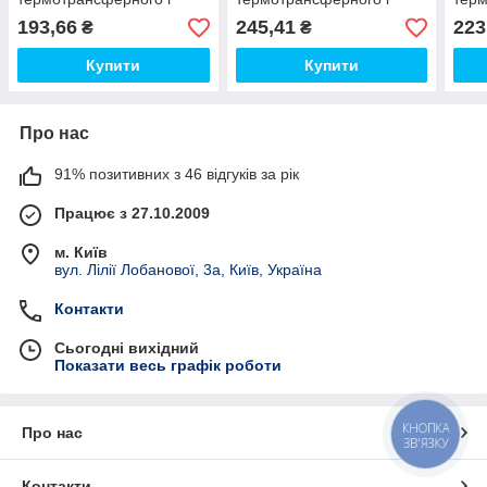
прямого друку
прямого друку, біла Розмір
прям
193,66
245,41
223
₴
₴
XL
Купити
Купити
Про нас
91% позитивних з 46 відгуків за рік
Працює з 27.10.2009
м. Київ
вул. Лілії Лобанової, 3а, Київ, Україна
Контакти
Сьогодні вихідний
Показати весь графік роботи
КНОПКА
Про нас
ЗВ'ЯЗКУ
Контакти