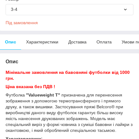
3-4
Під замовлення
Опис
Характеристики
Доставка
Оплата
Умови п
Опис
Мінімальне замовлення на бавовняні футболки від 1000
грн.
Ціна вказана без ПДВ !
Футболка
"Valueweight T"
призначена для перенесення
зображення з допомогою термотрансферного і прямого
друку, а також вишивки. Застосування пряжі Belcoro® при
виробництві даного виду футболок гарантує більш високу
якість нанесення друкованих зображень. Модель має
спеціальний виріз у формі човника з суміші бавовни і лайкри з
окантовкою, і який оброблений спеціальною тасьмою.
Характеристики: