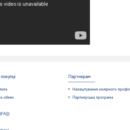
покупці
Партнерам
лата
Налаштування колірного профі
а обмін
Партнерська програма
 (FAQ)
увача