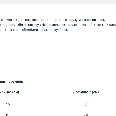
опомогою термотрансферного і прямого друку, а також вишивки.
к гарантує більш високу якість нанесення друкованих зображень. Моде
ьмою так само оброблені і рукави футболки.
лиця розмірів
ирина* (см)
Довжина** (см)
46
66,50
51
69