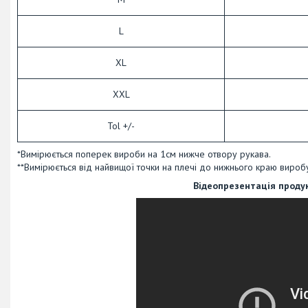
L
XL
XXL
Tol +/-
*Вимірюється поперек вироби на 1см нижче отвору рукава.
**Вимірюється від найвищої точки на плечі до нижнього краю вироб
Відеопрезентація продукц