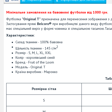
Мінімальне замовлення на бавовняні футболки від 1000 грн.
Футболка
"Original T"
призначена для перенесення зображення з д
Застосування пряжі
Belcoro®
при виробництві даного виду футболо
має спеціальний виріз у формі човника зі спеціальною тасьмою.Тас
Характеристики:
Склад тканини - 100% бавовна
2
Щільність тканини - 145 г/м
Розмір - S, M, L, XL, XXL
Колір - королівський синій
Бренд - Fruit of the Loom
Модель - Original T
Країна виробник - Марокко
Таб
Розмірна сітка
Ш
S
M