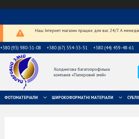
Наш Інтернет магазин працює для вас 24/7. А менедже
+380 (93) 980-31-08
+380 (67) 354-33-51
+380 (44) 459-48-61
Холдингова багатопрофільна
компанія «Паперовий змій»
ФОТОМАТЕРІАЛИ
ШИРОКОФОРМАТНІ МАТЕРІАЛИ
СУБЛІ