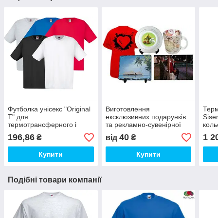
Футболка унісекс "Original
Виготовлення
Терм
T" для
ексклюзивних подарунків
Sise
термотрансферного і
та рекламно-сувенірної
коль
прямого друку
продукції (друк на чашках,
196,86
40
1 2
₴
від
₴
футболках і т. д)
Купити
Купити
Подібні товари компанії