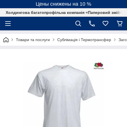
Цены снижены на 10 %
Холдингова багатопрофільна компанія «Паперовий змій»
Товари та послуги
Сублімація і Термотрансфер
Заго