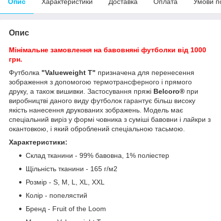
Опис
Характеристики
Доставка
Оплата
Умови п
Опис
Мінімальне замовлення на бавовняні футболки від 1000
грн.
Футболка
"Valueweight T"
призначена для перенесення
зображення з допомогою термотрансферного і прямого
друку, а також вишивки. Застосування пряжі
Belcoro®
при
виробництві даного виду футболок гарантує більш високу
якість нанесення друкованих зображень. Модель має
спеціальний виріз у формі човника з суміші бавовни і лайкри з
окантовкою, і який оброблений спеціальною тасьмою.
Характеристики:
Склад тканини - 99% бавовна, 1% поліестер
Щільність тканини - 165 г/м
2
Розмір - S, M, L, XL, XXL
Колір - попелястий
Бренд - Fruit of the Loom