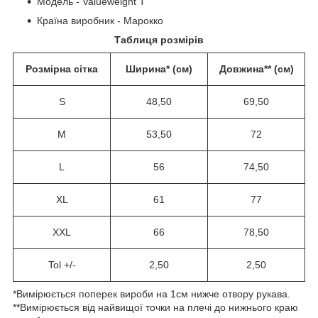
Модель - Valueweight T
Країна виробник - Марокко
Таблиця розмірів
Розмірна сітка
Ширина* (см)
Довжина** (см)
S
48,50
69,50
M
53,50
72
L
56
74,50
XL
61
77
XXL
66
78,50
Tol +/-
2,50
2,50
*Вимірюється поперек вироби на 1см нижче отвору рукава.
**Вимірюється від найвищої точки на плечі до нижнього краю