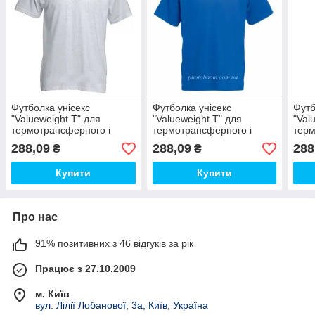
Футболка унісекс
Футболка унісекс
Футб
"Valueweight T" для
"Valueweight T" для
"Val
термотрансферного і
термотрансферного і
терм
прямого друку,
прямого друку, колір-
прям
288,09
288,09
288
₴
₴
попелястий колір
королівський синій Розмір
коро
S
М
Купити
Купити
Про нас
91% позитивних з 46 відгуків за рік
Працює з 27.10.2009
м. Київ
вул. Лілії Лобанової, 3а, Київ, Україна