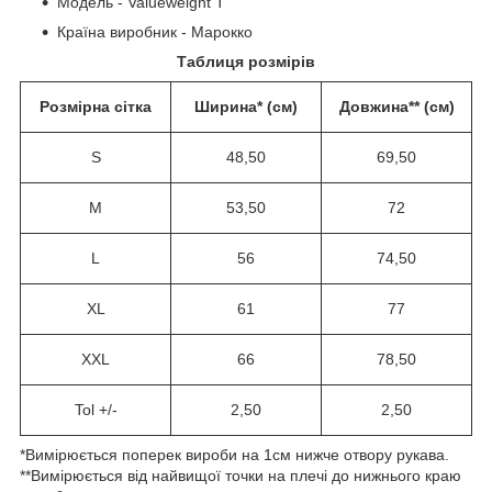
Модель - Valueweight T
Країна виробник - Марокко
Таблиця розмірів
Розмірна сітка
Ширина* (см)
Довжина** (см)
S
48,50
69,50
M
53,50
72
L
56
74,50
XL
61
77
XXL
66
78,50
Tol +/-
2,50
2,50
*Вимірюється поперек вироби на 1см нижче отвору рукава.
**Вимірюється від найвищої точки на плечі до нижнього краю