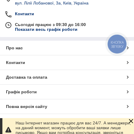
вул. Лілії Лобанової, 3а, Київ, Україна
Контакти
Сьогодні працює з 09:30 до 16:00
Показати весь графік роботи
КНОПКА
ЗВ'ЯЗКУ
Про нас
Контакти
Доставка та оплата
Графік роботи
Повна версія сайту
Сайт створено на маркетплейсі
Prom.ua
Наш Інтернет магазин працює для вас 24/7. А менеджери,
на даний момент, можуть обробити ваші заявки лише
письмово. Якщо вам потрібна консультація, зверніться