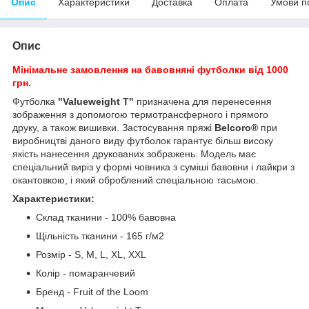
Опис
Характеристики
Доставка
Оплата
Умови п
Опис
Мінімальне замовлення на бавовняні футболки від 1000
грн.
Футболка
"Valueweight T"
призначена для перенесення
зображення з допомогою термотрансферного і прямого
друку, а також вишивки. Застосування пряжі
Belcoro®
при
виробництві даного виду футболок гарантує більш високу
якість нанесення друкованих зображень. Модель має
спеціальний виріз у формі човника з суміші бавовни і лайкри з
окантовкою, і який оброблений спеціальною тасьмою.
Характеристики:
Склад тканини - 100% бавовна
Щільність тканини - 165 г/м
2
Розмір - S, M, L, XL, XXL
Колір - помаранчевий
Бренд - Fruit of the Loom