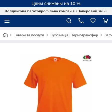
Цены снижены на 10 %
Холдингова багатопрофільна компанія «Паперовий змій»
Товари та послуги
Сублімація і Термотрансфер
Заго