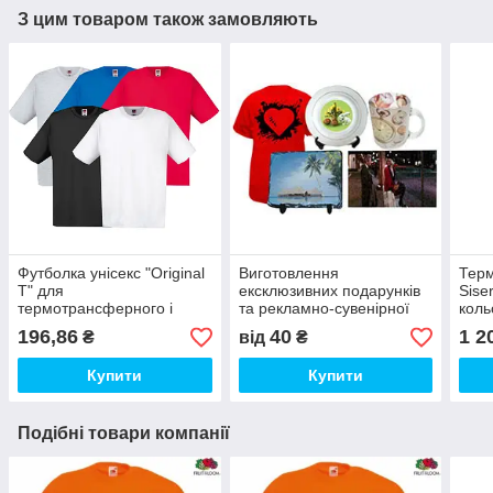
З цим товаром також замовляють
Футболка унісекс "Original
Виготовлення
Терм
T" для
ексклюзивних подарунків
Sise
термотрансферного і
та рекламно-сувенірної
коль
прямого друку
продукції (друк на чашках,
196,86
40
1 2
₴
від
₴
футболках і т. д)
Купити
Купити
Подібні товари компанії