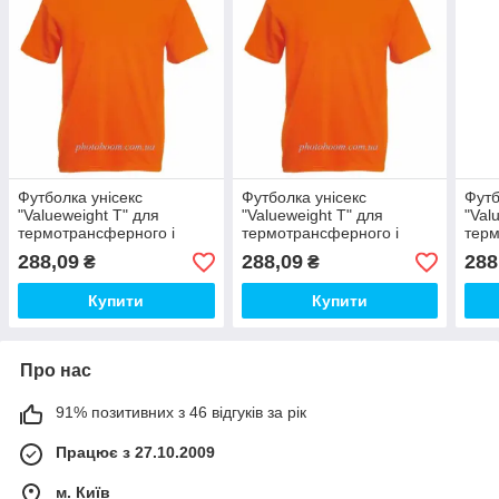
Футболка унісекс
Футболка унісекс
Футб
"Valueweight T" для
"Valueweight T" для
"Val
термотрансферного і
термотрансферного і
терм
прямого друку,
прямого друку,
прям
288,09
288,09
288
₴
₴
помаранчева Розмір S
помаранчева Розмір M
пома
Купити
Купити
Про нас
91% позитивних з 46 відгуків за рік
Працює з 27.10.2009
м. Київ