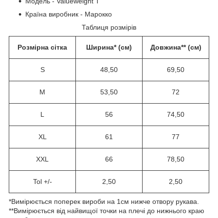
Модель - Valueweight T
Країна виробник - Марокко
Таблиця розмірів
Розмірна сітка
Ширина* (см)
Довжина** (см)
S
48,50
69,50
M
53,50
72
L
56
74,50
XL
61
77
XXL
66
78,50
Tol +/-
2,50
2,50
*Вимірюється поперек вироби на 1см нижче отвору рукава.
**Вимірюється від найвищої точки на плечі до нижнього краю