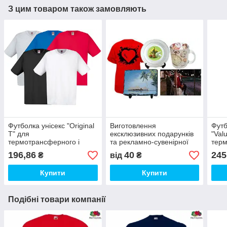
З цим товаром також замовляють
Футболка унісекс "Original
Виготовлення
Футб
T" для
ексклюзивних подарунків
"Val
термотрансферного і
та рекламно-сувенірної
терм
прямого друку
продукції (друк на чашках,
прям
196,86
40
245
₴
від
₴
футболках і т. д)
Купити
Купити
Подібні товари компанії