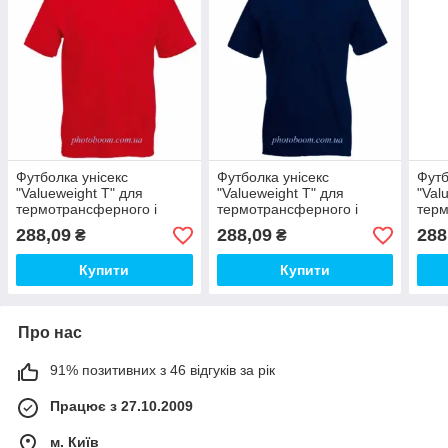
Футболка унісекс
Футболка унісекс
Футб
"Valueweight T" для
"Valueweight T" для
"Val
термотрансферного і
термотрансферного і
терм
прямого друку, червона
прямого друку, темно-
прям
288,09
288,09
288
₴
₴
Розмір XL
синя, Розмір XL
коро
XL
Купити
Купити
Про нас
91% позитивних з 46 відгуків за рік
Працює з 27.10.2009
м. Київ