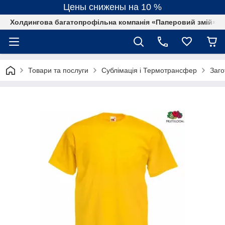
Цены снижены на 10 %
Холдингова багатопрофільна компанія «Паперовий змій»
Товари та послуги
Сублімація і Термотрансфер
Заго