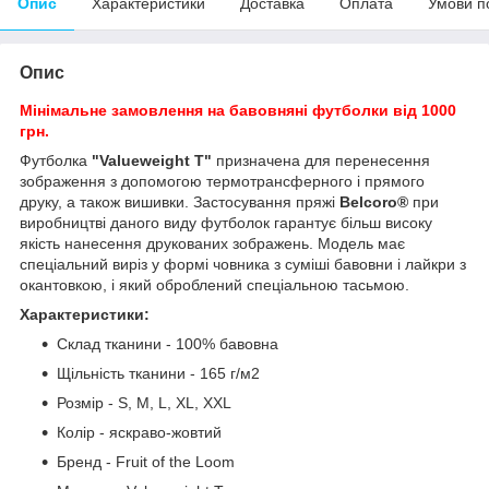
Опис
Характеристики
Доставка
Оплата
Умови п
Опис
Мінімальне замовлення на бавовняні футболки від 1000
грн.
Футболка
"Valueweight T"
призначена для перенесення
зображення з допомогою термотрансферного і прямого
друку, а також вишивки. Застосування пряжі
Belcoro®
при
виробництві даного виду футболок гарантує більш високу
якість нанесення друкованих зображень. Модель має
спеціальний виріз у формі човника з суміші бавовни і лайкри з
окантовкою, і який оброблений спеціальною тасьмою.
Характеристики:
Склад тканини - 100% бавовна
Щільність тканини - 165 г/м
2
Розмір - S, M, L, XL, XXL
Колір - яскраво-жовтий
Бренд - Fruit of the Loom