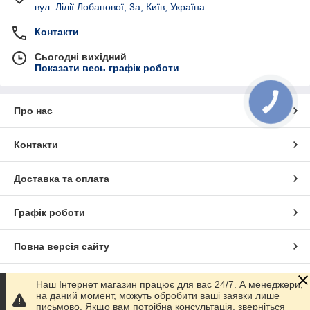
вул. Лілії Лобанової, 3а, Київ, Україна
Контакти
Сьогодні вихідний
Показати весь графік роботи
КНОПКА
ЗВ'ЯЗКУ
Про нас
Контакти
Доставка та оплата
Графік роботи
Повна версія сайту
Сайт створено на маркетплейсі
Prom.ua
Наш Інтернет магазин працює для вас 24/7. А менеджери,
на даний момент, можуть обробити ваші заявки лише
письмово. Якщо вам потрібна консультація, зверніться