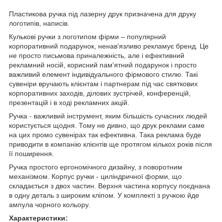
Пластикова ручка під лазерну друк призначена для друку
логотипів, написів.
Кулькові ручки з логотипом фірми – популярний
корпоративний подарунок, ненав'язливо рекламує бренд. Це
не просто письмова приналежність, але і ефективний
рекламний носій, корисний пам'ятний подарунок і просто
важливий елемент індивідуального фірмового стилю. Такі
сувеніри вручають клієнтам і партнерам під час святкових
корпоративних заходів, ділових зустрічей, конференцій,
презентацій і в ході рекламних акцій.
Ручка - важливий інструмент, яким більшість сучасних людей
користується щодня. Тому не дивно, що друк реклами саме
на цих промо сувенірах так ефективна. Така реклама буде
приводити в компанію клієнтів ще протягом кількох років після
її поширення.
Ручка простого ергономічного дизайну, з поворотним
механізмом. Корпус ручки - циліндричної форми, що
складається з двох частин. Верхня частина корпусу поєднана
в одну деталь з широким кліпом. У комплекті з ручкою йде
ампула чорного кольору.
Характеристики: