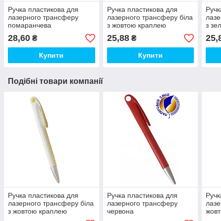
Ручка пластикова для
Ручка пластикова для
Ручк
лазерного трансферу
лазерного трансферу біла
лазе
помаранчева
з жовтою краплею
з зе
28,60
25,88
25,
₴
₴
Купити
Купити
Подібні товари компанії
Ручка пластикова для
Ручка пластикова для
Ручк
лазерного трансферу біла
лазерного трансферу
лазе
з жовтою краплею
червона
жовт