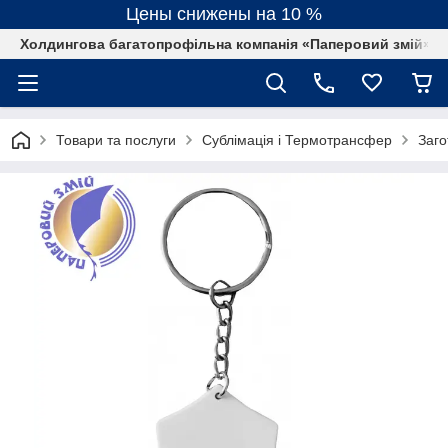
Цены снижены на 10 %
Холдингова багатопрофільна компанія «Паперовий змій»
Товари та послуги
Сублімація і Термотрансфер
Заго