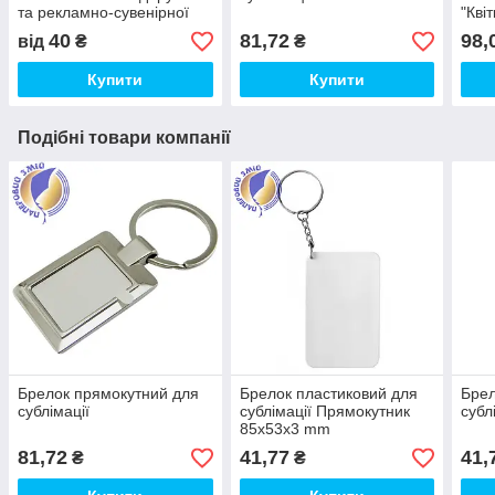
та рекламно-сувенірної
"Кві
продукції (друк на чашках,
40
81,72
98,
від
₴
₴
футболках і т. д)
Купити
Купити
Подібні товари компанії
Брелок прямокутний для
Брелок пластиковий для
Брел
сублімації
сублімації Прямокутник
субл
85x53x3 mm
81,72
41,77
41,
₴
₴