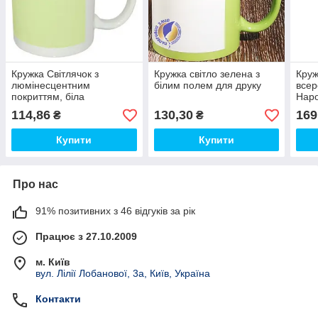
Кружка Світлячок з
Кружка світло зелена з
Круж
люмінесцентним
білим полем для друку
всер
покриттям, біла
Нар
114,86
130,30
169
₴
₴
Купити
Купити
Про нас
91% позитивних з 46 відгуків за рік
Працює з 27.10.2009
м. Київ
вул. Лілії Лобанової, 3а, Київ, Україна
Контакти