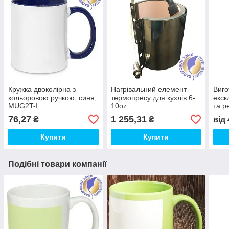
Кружка двоколірна з
Нагрівальний елемент
Виго
кольоровою ручкою, синя,
термопресу для кухлів 6-
екск
MUG2T-I
10oz
та р
прод
76,27
1 255,31
₴
₴
від
футб
Купити
Купити
Подібні товари компанії