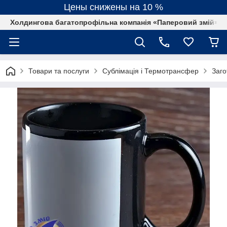
Цены снижены на 10 %
Холдингова багатопрофільна компанія «Паперовий змій»
Товари та послуги
Сублімація і Термотрансфер
Заго