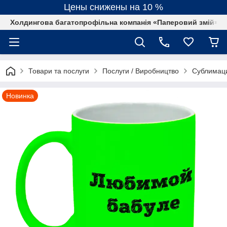
Цены снижены на 10 %
Холдингова багатопрофільна компанія «Паперовий змій»
Товари та послуги
Послуги / Виробництво
Сублимац
Новинка