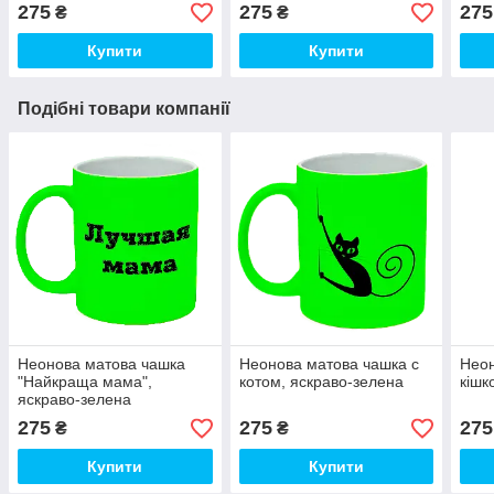
275
275
275
₴
₴
Купити
Купити
Подібні товари компанії
Неонова матова чашка
Неонова матова чашка c
Неон
"Найкраща мама",
котом, яскраво-зелена
кішк
яскраво-зелена
275
275
275
₴
₴
Купити
Купити