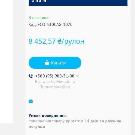
Х 30 М
В наявності
Код:
ECO-330CAG-1070
8 452,57 ₴/рулон
Купити
+380 (93) 980-31-08
Все для Сублімації та
Термотрансфер
повернення товару протягом 14 днів
за рахунок
покупця