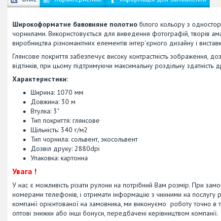
Широкоформатне бавовняне полотно
білого кольору з одностор
чорнилами. Використовується для виведення фотографій, творів амат
виробництва різноманітних елементів інтер'єрного дизайну і виста
Глянсове покриття забезпечує високу контрастність зображення, д
відтінків, при цьому підтримуючи максимальну роздільну здатність д
Характеристики:
Ширина: 1070 мм
Довжина: 30 м
Втулка: 3"
Тип покриття: глянсове
Щільність: 340 г/м2
Тип чорнила: сольвент, экосольвент
Дозвіл друку: 2880dpi
Упаковка: картонна
Увага !
У нас є можливість різати рулони на потрібний Вам розмір. При замо
номерами телефонів, і отримати інформацію з чинними на послугу р
компанії орієнтованої на замовника, ми виконуємо роботу точно в т
оптові знижки або інші бонуси, передбачені керівництвом компанії.