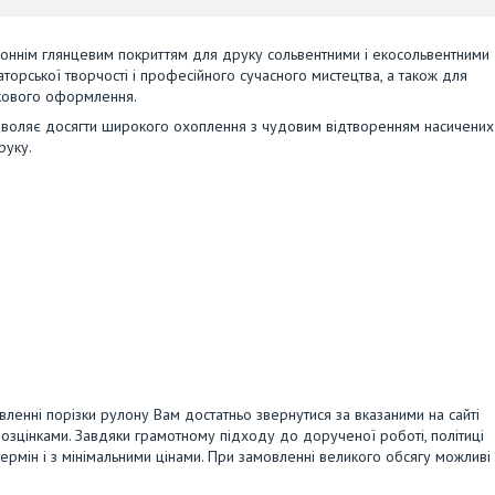
оннім глянцевим покриттям для друку сольвентними і екосольвентними
орської творчості і професійного сучасного мистецтва, а також для
вкового оформлення.
озволяє досягти широкого охоплення з чудовим відтворенням насичених
руку.
вленні порізки рулону Вам достатньо звернутися за вказаними на сайті
озцінками. Завдяки грамотному підходу до дорученої роботі, політиці
ермін і з мінімальними цінами. При замовленні великого обсягу можливі