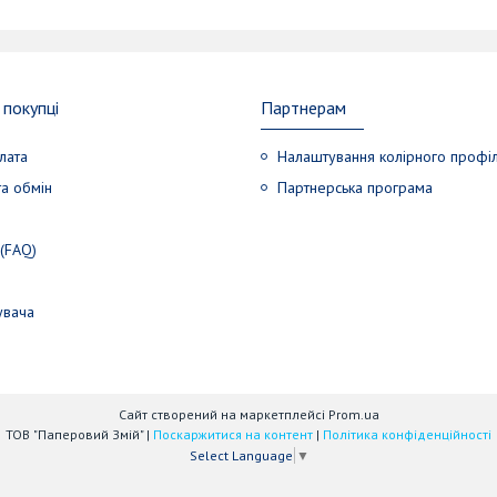
покупці
Партнерам
лата
Налаштування колірного профі
а обмін
Партнерська програма
 (FAQ)
увача
Сайт створений на маркетплейсі
Prom.ua
ТОВ "Паперовий Змій" |
Поскаржитися на контент
|
Політика конфіденційності
Select Language
▼