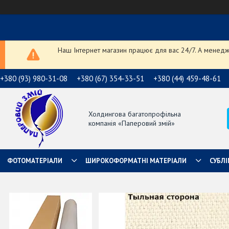
Наш Інтернет магазин працює для вас 24/7. А менедже
+380 (93) 980-31-08
+380 (67) 354-33-51
+380 (44) 459-48-61
Холдингова багатопрофільна
компанія «Паперовий змій»
ФОТОМАТЕРІАЛИ
ШИРОКОФОРМАТНІ МАТЕРІАЛИ
СУБЛІ