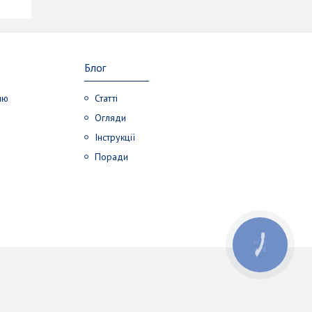
Блог
лю
Статті
Огляди
Інструкції
Поради
КНОПКА
ЗВ'ЯЗКУ