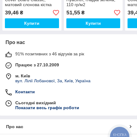
матовий слонова кістка
110 гр/м2
мато
120 гр/м.кв.
м.кв
39,46
51,55
39,
₴
₴
Купити
Купити
Про нас
91% позитивних з 46 відгуків за рік
Працює з 27.10.2009
м. Київ
вул. Лілії Лобанової, 3а, Київ, Україна
Контакти
Сьогодні вихідний
Показати весь графік роботи
Про нас
КНОПКА