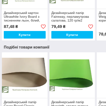
Дизайнерський картон
Дизайнерський папір
Диза
Ultrawhite Ivory Board з
Faireway, перламутрова
Weig
тисненням льон, білий,
салатова, 120 гр/м2
кори
280 гр/м2
87,48
79,49
₴
₴
78,
Купити
Купити
Подібні товари компанії
Дизайнерський папір
Дизайнерський папір
Диза
Сover Board Classic,
Hyacinth, гладка зелена,
Сove