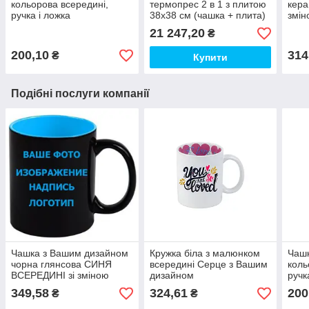
кольорова всередині,
термопрес 2 в 1 з плитою
кера
ручка і ложка
38х38 см (чашка + плита)
змін
Хам
21 247,20
₴
200,10
314
₴
Купити
Подібні послуги компанії
Чашка з Вашим дизайном
Кружка біла з малюнком
Чашк
чорна глянсова СИНЯ
всередині Серце з Вашим
коль
ВСЕРЕДИНІ зі зміною
дизайном
ручк
кольору (Хамелеон)
349,58
324,61
200
₴
₴