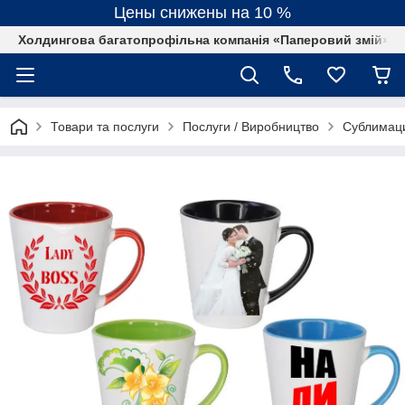
Цены снижены на 10 %
Холдингова багатопрофільна компанія «Паперовий змій»
Товари та послуги
Послуги / Виробництво
Сублимац