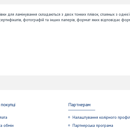
івки для ламінування складаються з двох тонких плівок, спаяных з однієї
сертифікатів, фотографій та інших паперів, формат яких відповідає фор
покупці
Партнерам
лата
Налаштування колірного профі
а обмін
Партнерська програма