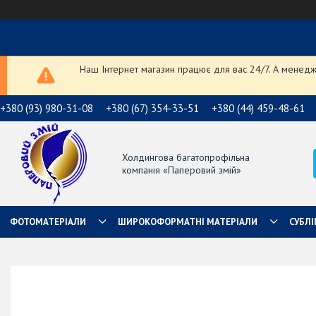
Наш Інтернет магазин працює для вас 24/7. А менедже
+380 (93) 980-31-08
+380 (67) 354-33-51
+380 (44) 459-48-61
Холдингова багатопрофільна
компанія «Паперовий змій»
ФОТОМАТЕРІАЛИ
ШИРОКОФОРМАТНІ МАТЕРІАЛИ
СУБЛІ