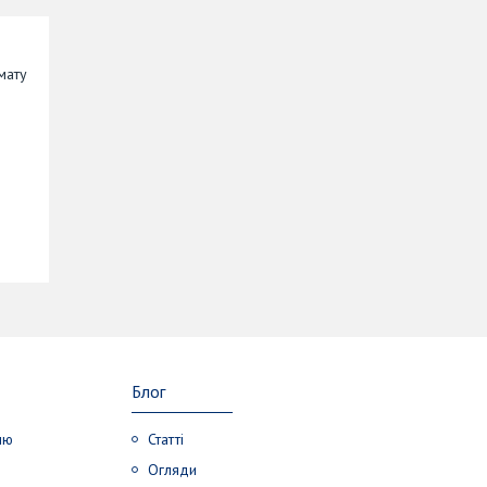
мату
Блог
лю
Статті
Огляди