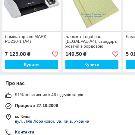
Ламінатор lamiMARK
Блокнот Legal pad
Ламі
PD230-1 (A4)
(LEGALPAD A4), стандарт,
жовтий з бордовою
окантовкою, 50 аркушів
7 125,08
149,50
5 0
₴
₴
Купити
Купити
Про нас
91% позитивних з 46 відгуків за рік
Працює з 27.10.2009
м. Київ
вул. Лілії Лобанової, 3а, Київ, Україна
Контакти