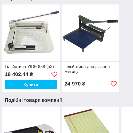
Гільйотина YIDE 858 (a3)
Гільйотина для різання
металу
18 402,44
₴
24 970
₴
Купити
Подібні товари компанії