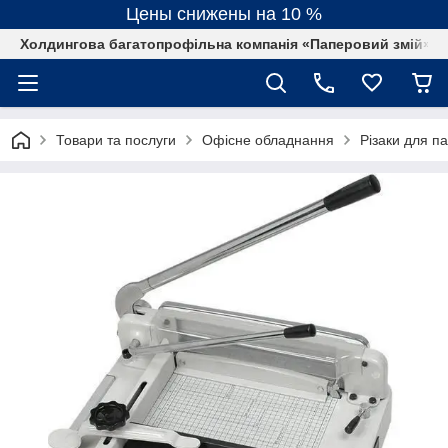
Цены снижены на 10 %
Холдингова багатопрофільна компанія «Паперовий змій»
Товари та послуги
Офісне обладнання
Різаки для п