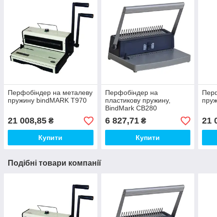
Перфобіндер на металеву
Перфобіндер на
Перф
пружину bindMARK Т970
пластикову пружину,
пруж
BindMark CB280
21 008,85
6 827,71
21 
₴
₴
Купити
Купити
Подібні товари компанії