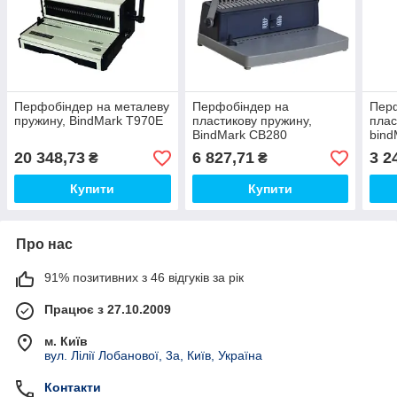
Перфобіндер на металеву
Перфобіндер на
Пер
пружину, BindMark T970E
пластикову пружину,
плас
BindMark CB280
bin
20 348,73
6 827,71
3 2
₴
₴
Купити
Купити
Про нас
91% позитивних з 46 відгуків за рік
Працює з 27.10.2009
м. Київ
вул. Лілії Лобанової, 3а, Київ, Україна
Контакти