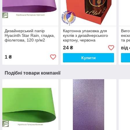
Дизайнерський папір
Картонна упаковка для
Виго
Hyacinth Star Rain, гладка,
кухлів з дизайнерського
екск
фіолетова, 120 гр/м2
картону, червона
та р
прод
24
₴
від
футб
1
₴
Купити
Подібні товари компанії