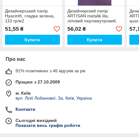
Дизайнерський папір
Дизайнерский папір
Диза
Hyacinth, гладка зелена,
ARTISAN metalik lila,
ARTI
110 гр/м2
ліловий перламутровий,
quar
120 гр/м2 (Арт. 315120)
перл
51,55
56,02
57,
₴
₴
Арт.
Купити
Купити
Про нас
91% позитивних з 46 відгуків за рік
Працює з 27.10.2009
м. Київ
вул. Лілії Лобанової, 3а, Київ, Україна
Контакти
Сьогодні вихідний
Показати весь графік роботи