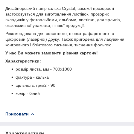
Дизайнерський папір калька Crystal, високої прозорості
застосовується для виготовлення листівок, прозорих
вкладишів у фотоальбоми, альбоми, листівки, для ярликів,
ексклюзивної упаковки, і іншої продукції.
Рекомендована для офсетного, шовкотрафаретного та
цифровий (лазерної) друку. Також пригодена для лакування,
конгревного і блінтового тиснення, тиснення фольгою.
У нас Ви можете замовити різання картону!
Характеристики:
розмір листа, мм - 700х1000
фактура - калька
щільність, гр/м
2
- 90
колір - білий
Приховати
Характеристики