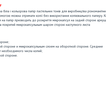
у
на біла і кольорова папір пастельних тонів для виробництва різноманітни
могою можна отримати копії без використання копіювального паперу. К
ня на папір призводить до розкриття мікрокапсул на задній стороні аркуш
на покритий микрокапсульным шаром стороні наступного листа
ороне;
вой стороне и микрокапсульным слоем на оборотной стороне. Средние
от необходимого числа копий;
вой стороне.