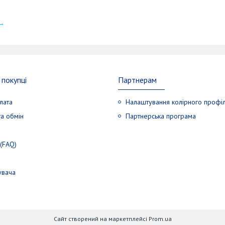
 →
покупці
Партнерам
лата
Налаштування колірного профі
а обмін
Партнерська програма
 (FAQ)
увача
Сайт створений на маркетплейсі
Prom.ua