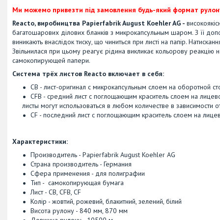
Ми можемо привезти під замовлення будь-який формат рулон
Reacto, виробництва Papierfabrik August Koehler AG -
високоякіс
багатошарових ділових бланків з микрокапсульным шаром. З її допо
виникають внаслідок тиску, що чиниться при листі на папір. Натискан
Звільнилася при цьому реагує рідина викликає кольорову реакцію 
самокопирующей папери.
Система трёх листов Reacto включает в себя:
CB - лист-оригинал с микрокапсульным слоем на оборотной ст
CFB - средний лист с поглощающим краситель слоем на лице
листы могут использоваться в любом количестве в зависимости 
CF - последний лист с поглощающим краситель слоем на лице
Характеристики:
Производитель - Papierfabrik August Koehler AG
Страна производитель - Германия
Сфера применения - для полиграфии
Тип - самокопирующая бумага
Лист - CB, CFB, CF
Колір - жовтий, рожевий, блакитний, зелений, білий
Висота рулону - 840 мм, 870 мм
Довжина рулону - 10500 м