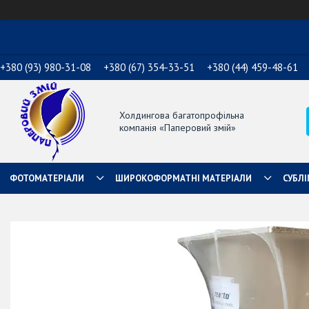
+380 (93) 980-31-08
+380 (67) 354-33-51
+380 (44) 459-48-61
Холдингова багатопрофільна
компанія «Паперовий змій»
ФОТОМАТЕРІАЛИ
ШИРОКОФОРМАТНІ МАТЕРІАЛИ
СУБЛІ