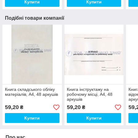
Купити
Купити
Подібні товари компанії
Книга складського обліку
Книга інструктажу на
Книг
матеріалів, А4, 48 аркушів
робочому місці, А4, 48
відо
аркушів
арку
59,20
59,20
59,
₴
₴
Купити
Купити
Про нас