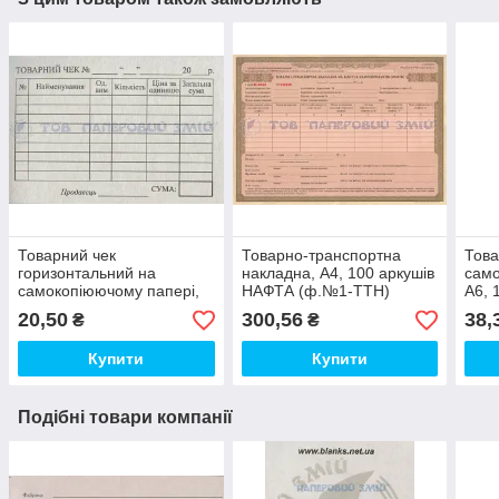
Товарний чек
Товарно-транспортна
Това
горизонтальний на
накладна, А4, 100 аркушів
само
самокопіюючому папері,
НАФТА (ф.№1-ТТН)
А6, 
А7, 100 аркушів
20,50
300,56
38,
₴
₴
Купити
Купити
Подібні товари компанії