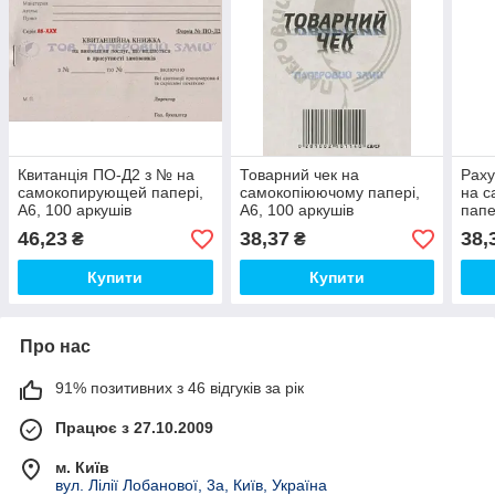
Квитанція ПО-Д2 з № на
Товарний чек на
Раху
самокопирующей папері,
самокопіюючому папері,
на 
А6, 100 аркушів
А6, 100 аркушів
папе
46,23
38,37
38,
₴
₴
Купити
Купити
Про нас
91% позитивних з 46 відгуків за рік
Працює з 27.10.2009
м. Київ
вул. Лілії Лобанової, 3а, Київ, Україна