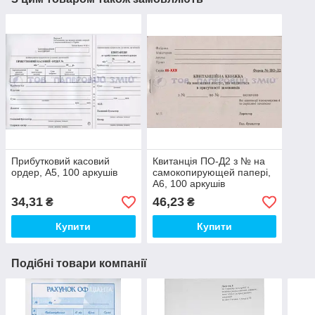
Прибутковий касовий
Квитанція ПО-Д2 з № на
ордер, А5, 100 аркушів
самокопирующей папері,
А6, 100 аркушів
34,31
46,23
₴
₴
Купити
Купити
Подібні товари компанії