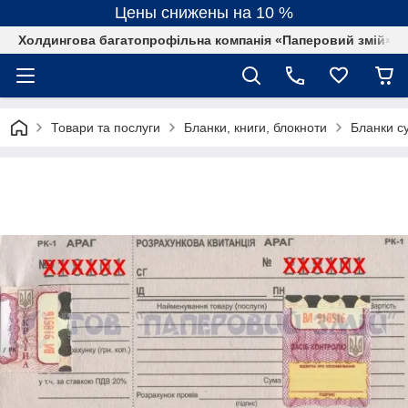
Цены снижены на 10 %
Холдингова багатопрофільна компанія «Паперовий змій»
Товари та послуги
Бланки, книги, блокноти
Бланки су