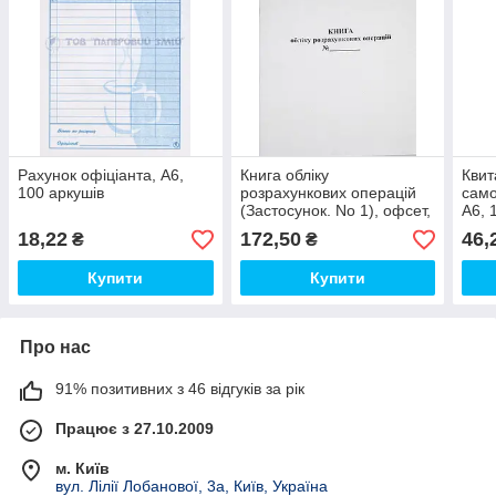
Рахунок офіціанта, А6,
Книга обліку
Квит
100 аркушів
розрахункових операцій
само
(Застосунок. No 1), офсет,
А6, 
80 аркушів
18,22
172,50
46,
₴
₴
Купити
Купити
Про нас
91% позитивних з 46 відгуків за рік
Працює з 27.10.2009
м. Київ
вул. Лілії Лобанової, 3а, Київ, Україна