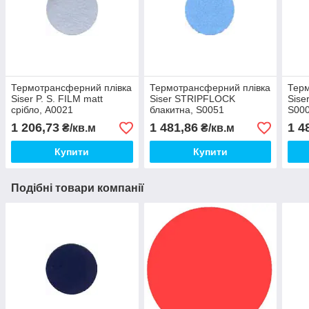
Термотрансферний плівка
Термотрансферний плівка
Терм
Siser P. S. FILM matt
Siser STRIPFLOCK
Sise
срібло, А0021
блакитна, S0051
S00
1 206,73
1 481,86
1 4
₴/кв.м
₴/кв.м
Купити
Купити
Подібні товари компанії