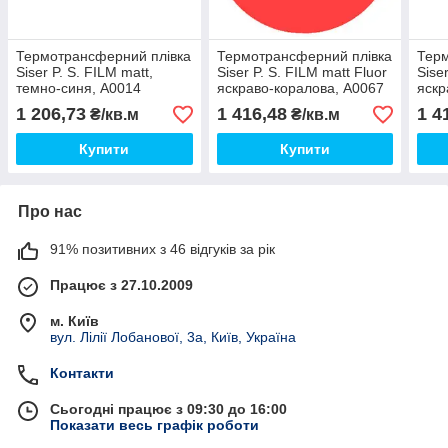
Термотрансферний плівка
Термотрансферний плівка
Терм
Siser P. S. FILM matt,
Siser P. S. FILM matt Fluor
Sise
темно-синя, А0014
яскраво-коралова, А0067
яскр
1 206,73
1 416,48
1 4
₴/кв.м
₴/кв.м
Купити
Купити
Про нас
91% позитивних з 46 відгуків за рік
Працює з 27.10.2009
м. Київ
вул. Лілії Лобанової, 3а, Київ, Україна
Контакти
Сьогодні працює з 09:30 до 16:00
Показати весь графік роботи