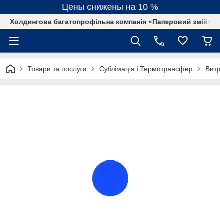
Цены снижены на 10 %
Холдингова багатопрофільна компанія «Паперовий змій»
Товари та послуги
Сублімація і Термотрансфер
Витр