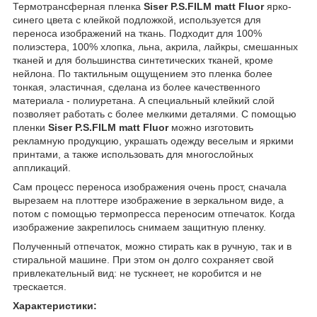
Термотрансферная пленка
Siser P.S.FILM matt Fluor
ярко-
синего цвета с клейкой подложкой, используется для
переноса изображений на ткань. Подходит для 100%
полиэстера, 100% хлопка, льна, акрила, лайкры, смешанных
тканей и для большинства синтетических тканей, кроме
нейлона. По тактильным ощущением это пленка более
тонкая, эластичная, сделана из более качественного
материала - полиуретана. А специальный клейкий слой
позволяет работать с более мелкими деталями. С помощью
пленки
Siser P.S.FILM matt Fluor
можно изготовить
рекламную продукцию, украшать одежду веселым и яркими
принтами, а также использовать для многослойных
аппликаций.
Сам процесс переноса изображения очень прост, сначала
вырезаем на плоттере изображение в зеркальном виде, а
потом с помощью термопресса переносим отпечаток. Когда
изображение закрепилось снимаем защитную пленку.
Полученный отпечаток, можно стирать как в ручную, так и в
стиральной машине. При этом он долго сохраняет свой
привлекательный вид: не тускнеет, не коробится и не
трескается.
Характеристики: