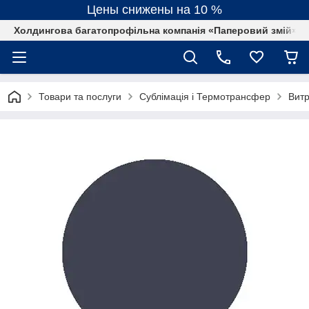
Цены снижены на 10 %
Холдингова багатопрофільна компанія «Паперовий змій»
Товари та послуги
Сублімація і Термотрансфер
Витр