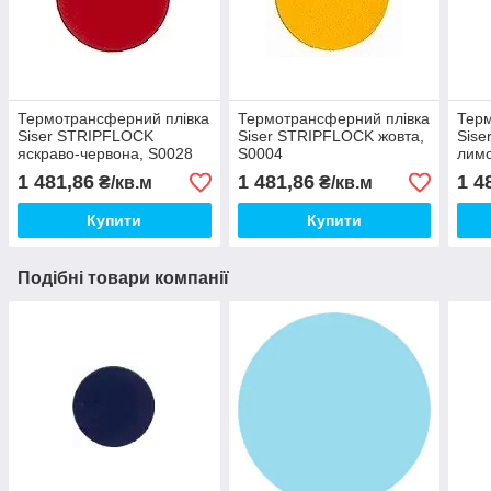
Термотрансферний плівка
Термотрансферний плівка
Терм
Siser STRIPFLOCK
Siser STRIPFLOCK жовта,
Sis
яскраво-червона, S0028
S0004
лимо
1 481,86
1 481,86
1 4
₴/кв.м
₴/кв.м
Купити
Купити
Подібні товари компанії