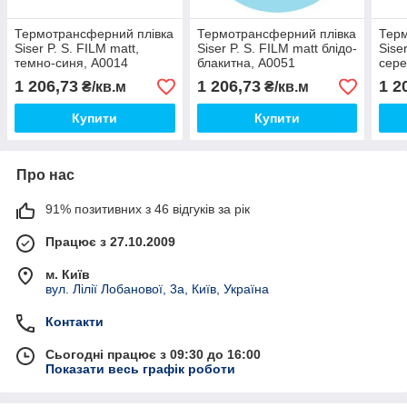
Термотрансферний плівка
Термотрансферний плівка
Терм
Siser P. S. FILM matt,
Siser P. S. FILM matt блідо-
Sise
темно-синя, А0014
блакитна, А0051
сере
1 206,73
1 206,73
1 2
₴/кв.м
₴/кв.м
Купити
Купити
Про нас
91% позитивних з 46 відгуків за рік
Працює з 27.10.2009
м. Київ
вул. Лілії Лобанової, 3а, Київ, Україна
Контакти
Сьогодні працює з 09:30 до 16:00
Показати весь графік роботи