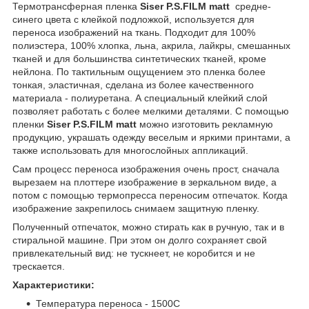
Термотрансферная пленка
Siser P.S.FILM matt
средне-
синего цвета с клейкой подложкой, используется для
переноса изображений на ткань. Подходит для 100%
полиэстера, 100% хлопка, льна, акрила, лайкры, смешанных
тканей и для большинства синтетических тканей, кроме
нейлона. По тактильным ощущением это пленка более
тонкая, эластичная, сделана из более качественного
материала - полиуретана. А специальный клейкий слой
позволяет работать с более мелкими деталями. С помощью
пленки
Siser P.S.FILM matt
можно изготовить рекламную
продукцию, украшать одежду веселым и яркими принтами, а
также использовать для многослойных аппликаций.
Сам процесс переноса изображения очень прост, сначала
вырезаем на плоттере изображение в зеркальном виде, а
потом с помощью термопресса переносим отпечаток. Когда
изображение закрепилось снимаем защитную пленку.
Полученный отпечаток, можно стирать как в ручную, так и в
стиральной машине. При этом он долго сохраняет свой
привлекательный вид: не тускнеет, не коробится и не
трескается.
Характеристики:
Температура переноса - 150
0
С