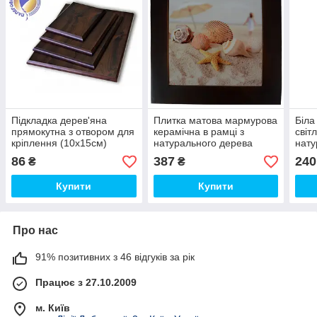
Підкладка дерев'яна
Плитка матова мармурова
Біла
прямокутна з отвором для
керамічна в рамці з
світ
кріплення (10х15см)
натурального дерева
нату
(32х32 см)
(20х
86
387
240
₴
₴
Купити
Купити
Про нас
91% позитивних з 46 відгуків за рік
Працює з 27.10.2009
м. Київ