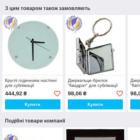
З цим товаром також замовляють
Круглі годинники настінні
Дзеркальце-брелок
Дзер
для сублімації
"Квадрат" для сублімації
"Кві
444,92
98,06
98,
₴
₴
Купити
Купити
Подібні товари компанії