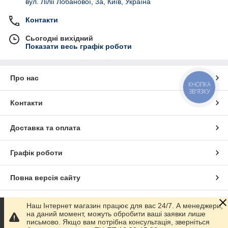
вул. Лілії Лобанової, 3а, Київ, Україна
Контакти
Сьогодні вихідний
Показати весь графік роботи
Про нас
КНОПКА
ЗВ'ЯЗКУ
Контакти
Доставка та оплата
Графік роботи
Повна версія сайту
Сайт створено на маркетплейсі
Prom.ua
Наш Інтернет магазин працює для вас 24/7. А менеджери,
на даний момент, можуть обробити ваші заявки лише
письмово. Якщо вам потрібна консультація, зверніться
Політика конфіденційності