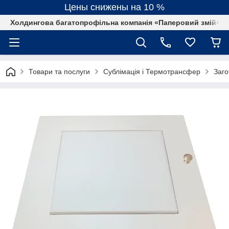
Цены снижены на 10 %
Холдингова багатопрофільна компанія «Паперовий змій»
Товари та послуги
Сублімація і Термотрансфер
Заго