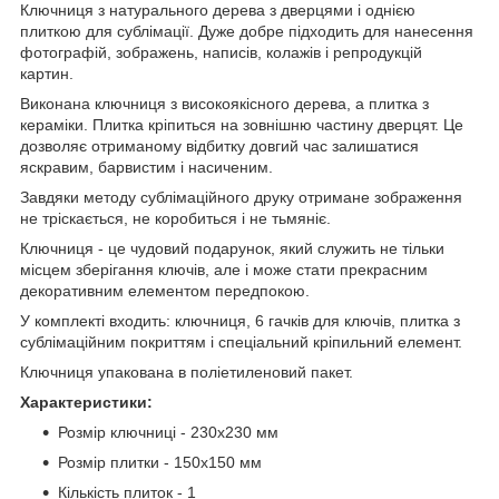
Ключниця з натурального дерева з дверцями і однією
плиткою для сублімації. Дуже добре підходить для нанесення
фотографій, зображень, написів, колажів і репродукцій
картин.
Виконана ключниця з високоякісного дерева, а плитка з
кераміки. Плитка кріпиться на зовнішню частину дверцят. Це
дозволяє отриманому відбитку довгий час залишатися
яскравим, барвистим і насиченим.
Завдяки методу сублімаційного друку отримане зображення
не тріскається, не коробиться і не тьмяніє.
Ключниця - це чудовий подарунок, який служить не тільки
місцем зберігання ключів, але і може стати прекрасним
декоративним елементом передпокою.
У комплекті входить: ключниця, 6 гачків для ключів, плитка з
сублімаційним покриттям і спеціальний кріпильний елемент.
Ключниця упакована в поліетиленовий пакет.
Характеристики:
Розмір ключниці - 230х230 мм
Розмір плитки - 150х150 мм
Кількість плиток - 1