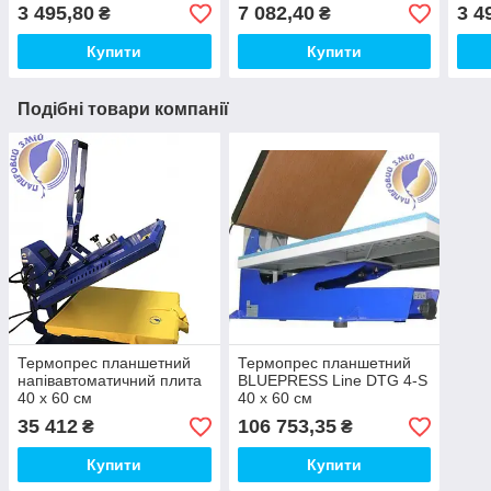
3 495,80
7 082,40
3 4
₴
₴
Купити
Купити
Подібні товари компанії
Термопрес планшетний
Термопрес планшетний
напівавтоматичний плита
BLUEPRESS Line DTG 4-S
40 х 60 см
40 x 60 см
35 412
106 753,35
₴
₴
Купити
Купити