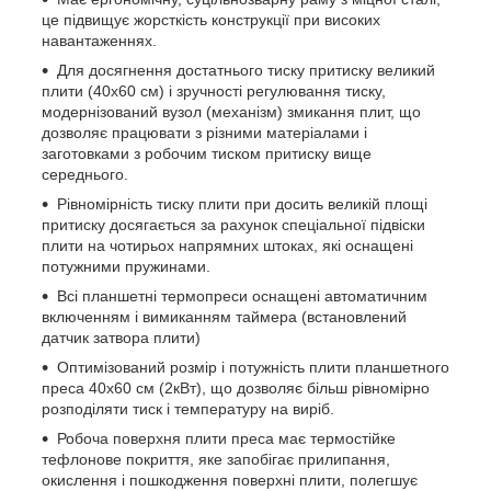
це підвищує жорсткість конструкції при високих
навантаженнях.
Для досягнення достатнього тиску притиску великий
плити (40х60 см) і зручності регулювання тиску,
модернізований вузол (механізм) змикання плит, що
дозволяє працювати з різними матеріалами і
заготовками з робочим тиском притиску вище
середнього.
Рівномірність тиску плити при досить великій площі
притиску досягається за рахунок спеціальної підвіски
плити на чотирьох напрямних штоках, які оснащені
потужними пружинами.
Всі планшетні термопреси оснащені автоматичним
включенням і вимиканням таймера (встановлений
датчик затвора плити)
Оптимізований розмір і потужність плити планшетного
преса 40х60 см (2кВт), що дозволяє більш рівномірно
розподіляти тиск і температуру на виріб.
Робоча поверхня плити преса має термостійке
тефлонове покриття, яке запобігає прилипання,
окислення і пошкодження поверхні плити, полегшує