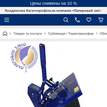
Цены снижены на 10 %
Холдингова багатопрофільна компанія «Паперовий змій»
Товари та послуги
Сублімація і Термотрансфер
Обла