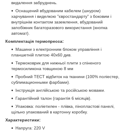
видалення забруднень.
Оснащений вбудованим кабелем (шнуром)
харчування і виделкою "євростандарту" з боковим і
внутрішнім контактом заземлення, вбудований
запобіжник багаторазового використання (кнопка
автомат).
Комплектація термопресса:
Машини з електронним блоком управління і
планшетній плитою 40x60 див.
Термоковрик для нижньої плити з спіненого
термосиликона товщиною 8 мм
Пробний ТЕСТ відбиток на тканини (100% поліестер,
сублимационными фарбами).
Інструкція англійською та російською мовами.
Гарантійний талон (гарантія 6 місяців).
Упаковка: поліетилен - плівка, пінопластові панелі,
щільно упакований в картонну коробку.
Характеристики:
Напруга: 220 V