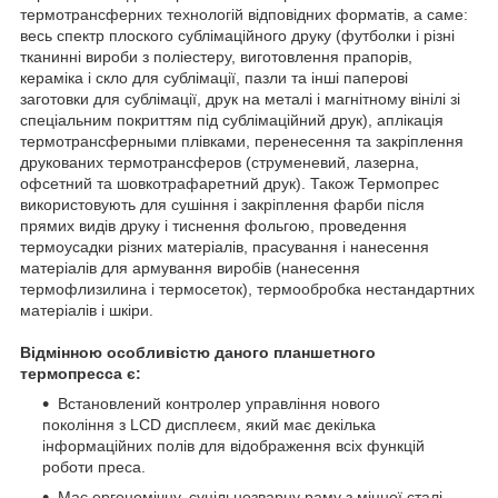
термотрансферних технологій відповідних форматів, а саме:
весь спектр плоского сублімаційного друку (футболки і різні
тканинні вироби з поліестеру, виготовлення прапорів,
кераміка і скло для сублімації, пазли та інші паперові
заготовки для сублімації, друк на металі і магнітному вінілі зі
спеціальним покриттям під сублімаційний друк), аплікація
термотрансферными плівками, перенесення та закріплення
друкованих термотрансферов (струменевий, лазерна,
офсетний та шовкотрафаретний друк). Також Термопрес
використовують для сушіння і закріплення фарби після
прямих видів друку і тиснення фольгою, проведення
термоусадки різних матеріалів, прасування і нанесення
матеріалів для армування виробів (нанесення
термофлизилина і термосеток), термообробка нестандартних
матеріалів і шкіри.
Відмінною особливістю даного планшетного
термопресса є:
Встановлений контролер управління нового
покоління з LCD дисплеєм, який має декілька
інформаційних полів для відображення всіх функцій
роботи преса.
Має ергономічну, суцільнозварну раму з міцної сталі,