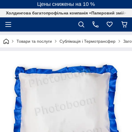
Цены снижены на 10 %
Холдингова багатопрофільна компанія «Паперовий змій»
Товари та послуги
Сублімація і Термотрансфер
Заго