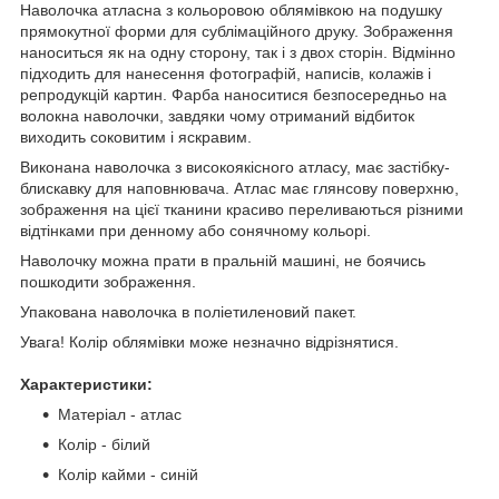
Наволочка атласна з кольоровою облямівкою на подушку
прямокутної форми для сублімаційного друку. Зображення
наноситься як на одну сторону, так і з двох сторін. Відмінно
підходить для нанесення фотографій, написів, колажів і
репродукцій картин. Фарба наноситися безпосередньо на
волокна наволочки, завдяки чому отриманий відбиток
виходить соковитим і яскравим.
Виконана наволочка з високоякісного атласу, має застібку-
блискавку для наповнювача. Атлас має глянсову поверхню,
зображення на цієї тканини красиво переливаються різними
відтінками при денному або сонячному кольорі.
Наволочку можна прати в пральній машині, не боячись
пошкодити зображення.
Упакована наволочка в поліетиленовий пакет.
Увага! Колір облямівки може незначно відрізнятися.
Характеристики:
Матеріал - атлас
Колір - білий
Колір кайми - синій