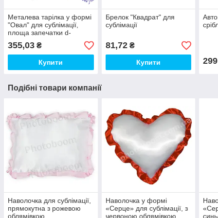
Металева тарілка у формі
Брелок "Квадрат" для
Авто
"Овал" для сублімації,
сублімації
сріб
площа запечатки d-
150х93 мм
355,03
81,72
₴
₴
299
Купити
Купити
Подібні товари компанії
Наволочка для сублімації,
Наволочка у формі
Наво
прямокутна з рожевою
«Серце» для сублімації, з
«Сер
облямівкою
червоною облямівкою
синь