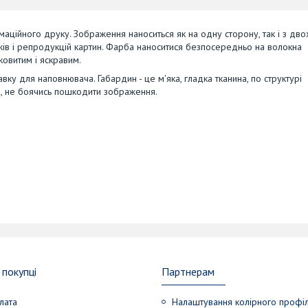
ційного друку. Зображення наноситься як на одну сторону, так і з дво
ажів і репродукцій картин. Фарба наноситися безпосередньо на волокна
ковитим і яскравим.
вку для наповнювача. Габардин - це м'яка, гладка тканина, по структурі
і, не боячись пошкодити зображення.
покупці
Партнерам
лата
Налаштування колірного профі