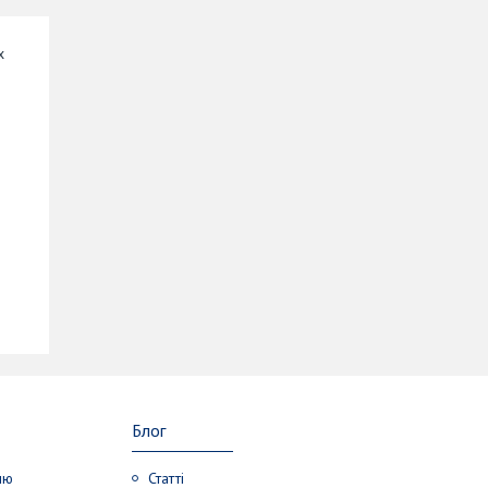
х
Блог
лю
Статті