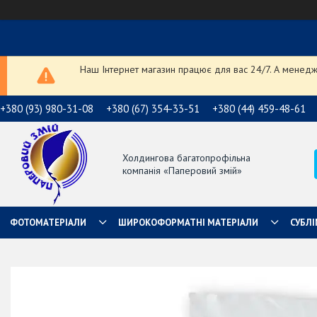
Наш Інтернет магазин працює для вас 24/7. А менедже
+380 (93) 980-31-08
+380 (67) 354-33-51
+380 (44) 459-48-61
Холдингова багатопрофільна
компанія «Паперовий змій»
ФОТОМАТЕРІАЛИ
ШИРОКОФОРМАТНІ МАТЕРІАЛИ
СУБЛІ