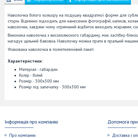
Наволочка білого кольору на подушку квадратної форми для субліма
сторін. Відмінно підходить для нанесення фотографій, написів, кол
наволочки, завдяки чому отриманий відбиток виходить яскравим, со
Виконана наволочка з високоякісного габардину, має застібку-блиска
нагадує щільний бавовна. Наволочку можна прати в пральній машин
Упакована наволочка в поліетиленовий пакет.
Характеристики:
Матеріал - габардин
Колір - білий
Розмір - 300х300 мм
Розмір під запечатку - 300х300 мм
Інформація про компанію
Допомога при 
Про компанію
Доставка і оп