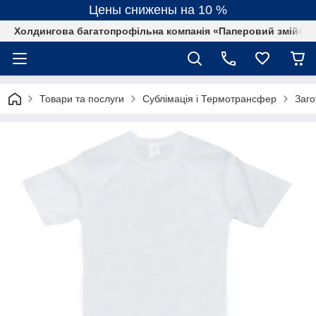
Цены снижены на 10 %
Холдингова багатопрофільна компанія «Паперовий змій»
Товари та послуги
Сублімація і Термотрансфер
Заго