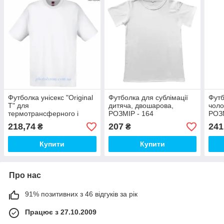
Футболка унісекс "Original
Футболка для сублімації
Футб
T" для
дитяча, двошарова,
чоло
термотрансферного і
РОЗМІР - 164
РОЗМ
прямого друку, біла Розмір
218,74
207
241
₴
₴
XXL
Купити
Купити
Про нас
91% позитивних з 46 відгуків за рік
Працює з 27.10.2009