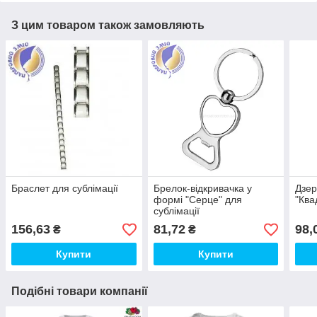
З цим товаром також замовляють
Браслет для сублімації
Брелок-відкривачка у
Дзер
формі "Серце" для
"Ква
сублімації
156,63
81,72
98,
₴
₴
Купити
Купити
Подібні товари компанії