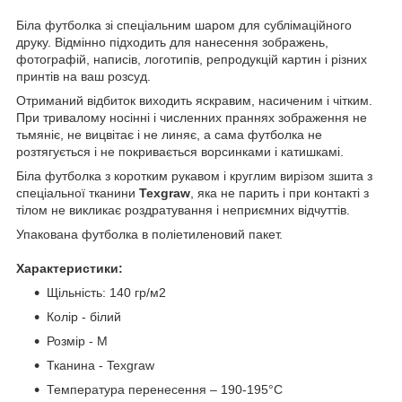
Біла футболка зі спеціальним шаром для сублімаційного
друку. Відмінно підходить для нанесення зображень,
фотографій, написів, логотипів, репродукцій картин і різних
принтів на ваш розсуд.
Отриманий відбиток виходить яскравим, насиченим і чітким.
При тривалому носінні і численних праннях зображення не
тьмяніє, не вицвітає і не линяє, а сама футболка не
розтягується і не покривається ворсинками і катишкамі.
Біла футболка з коротким рукавом і круглим вирізом зшита з
спеціальної тканини
Texgraw
, яка не парить і при контакті з
тілом не викликає роздратування і неприємних відчуттів.
Упакована футболка в поліетиленовий пакет.
Характеристики:
Щільність: 140 гр/м
2
Колір - білий
Розмір - М
Тканина - Texgraw
Температура перенесення – 190-195°C